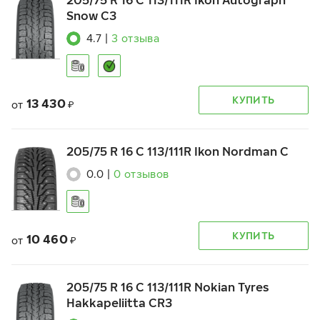
205/75 R 16 C 113/111R Ikon Autograph
Snow C3
4.7
|
3
отзыва
КУПИТЬ
13 430
от
₽
205/75 R 16 C 113/111R Ikon Nordman C
0.0
|
0
отзывов
КУПИТЬ
10 460
от
₽
205/75 R 16 C 113/111R Nokian Tyres
Hakkapeliitta CR3