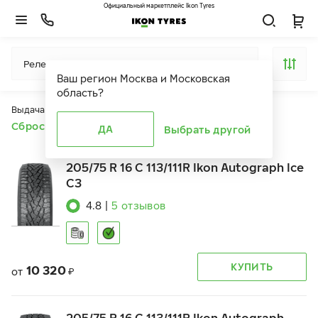
Официальный маркетплейс Ikon Tyres
Релевантность
Ваш регион
Москва и Московская
область
?
Выдача продуктов ограничена действием фильтров
Сбросить все фильтры
ДА
Выбрать другой
205/75 R 16 C 113/111R Ikon Autograph Ice
C3
4.8
|
5
отзывов
КУПИТЬ
10 320
от
₽