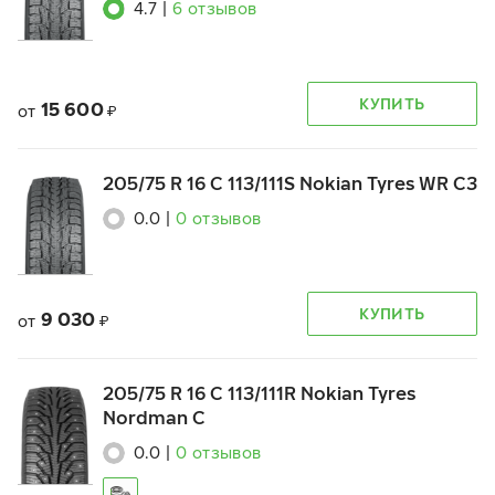
4.7
|
6
отзывов
КУПИТЬ
15 600
от
₽
205/75 R 16 C 113/111S Nokian Tyres WR C3
0.0
|
0
отзывов
КУПИТЬ
9 030
от
₽
205/75 R 16 C 113/111R Nokian Tyres
Nordman C
0.0
|
0
отзывов