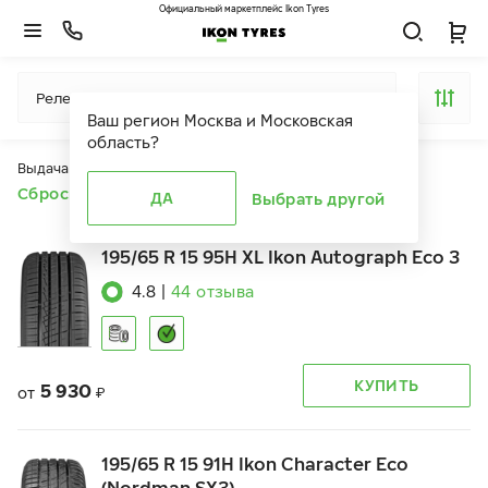
Официальный маркетплейс Ikon Tyres
Релевантность
Ваш регион
Москва и Московская
область
?
Выдача продуктов ограничена действием фильтров
Сбросить все фильтры
ДА
Выбрать другой
195/65 R 15 95H XL Ikon Autograph Eco 3
4.8
|
44
отзыва
КУПИТЬ
5 930
от
₽
195/65 R 15 91H Ikon Character Eco