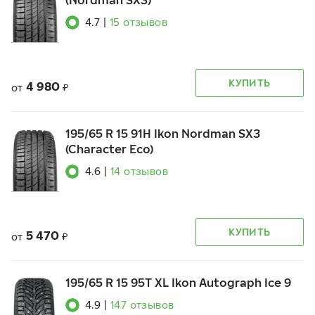
(Nordman SX3)
4.7
|
15
отзывов
КУПИТЬ
4 980
от
₽
195/65 R 15 91H Ikon Nordman SX3
(Character Eco)
4.6
|
14
отзывов
КУПИТЬ
5 470
от
₽
195/65 R 15 95T XL Ikon Autograph Ice 9
4.9
|
147
отзывов