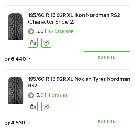
195/60 R 15 92R XL Ikon Nordman RS2
(Character Snow 2)
5.0
|
45
отзывов
КУПИТЬ
6 440
от
₽
195/60 R 15 92R XL Nokian Tyres Nordman
RS2
5.0
|
4
отзыва
КУПИТЬ
4 530
от
₽