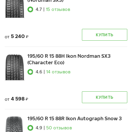
(Nordman SX3)
4.7
|
15
отзывов
КУПИТЬ
5 240
от
₽
195/60 R 15 88H Ikon Nordman SX3
(Character Eco)
4.6
|
14
отзывов
КУПИТЬ
4 598
от
₽
195/60 R 15 88R Ikon Autograph Snow 3
4.9
|
50
отзывов