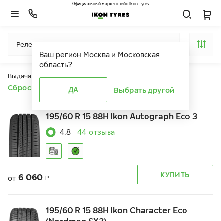
Официальный маркетплейс Ikon Tyres
Релевантность
Ваш регион
Москва и Московская
область
?
Выдача продуктов ограничена действием фильтров
Сбросить все фильтры
ДА
Выбрать другой
195/60 R 15 88H Ikon Autograph Eco 3
4.8
|
44
отзыва
КУПИТЬ
6 060
от
₽
195/60 R 15 88H Ikon Character Eco