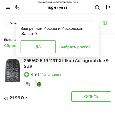
Официальный маркетплейс Ikon Tyres
Релевантность
Ваш регион
Москва и Московская
область
?
Выдача продуктов ограничена действием фильтров
Сбросить все фильтры
ДА
Выбрать другой
255/60 R 19 113T XL Ikon Autograph Ice 9
SUV
4.9
|
143
отзыва
КУПИТЬ
21 990
от
₽