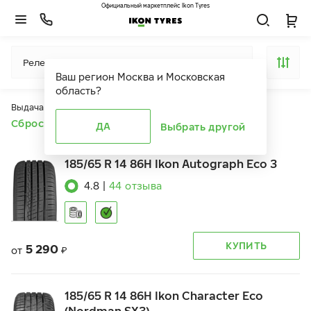
Официальный маркетплейс Ikon Tyres
Релевантность
Ваш регион
Москва и Московская
область
?
Выдача продуктов ограничена действием фильтров
Сбросить все фильтры
ДА
Выбрать другой
185/65 R 14 86H Ikon Autograph Eco 3
4.8
|
44
отзыва
КУПИТЬ
5 290
от
₽
185/65 R 14 86H Ikon Character Eco