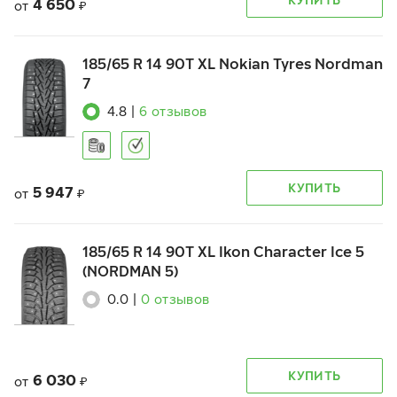
4 650
от
₽
185/65 R 14 90T XL Nokian Tyres Nordman
7
4.8
|
6
отзывов
КУПИТЬ
5 947
от
₽
185/65 R 14 90T XL Ikon Character Ice 5
(NORDMAN 5)
0.0
|
0
отзывов
КУПИТЬ
6 030
от
₽