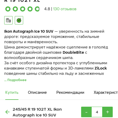
R 19 102T XL
4.8
|
130 отзывов
Ikon Autograph Ice 10 SUV
— уверенность на зимней
дороге: предсказуемое торможение, стабильные
повороты и манёвренность.
Шина демонстрирует надёжное сцепление в гололёд
благодаря двойной ошиповке
DoubleBite
с
волнообразным сердечником шипа.
За счёт особого дизайна протектора с углубленными
канавками ступенчатой формы и 3D-ламелями
ZiLock
поведение шины стабильно на льду и заснеженных
дорогах.
... Подробнее
Даже при экстремально низких температурах шина
сохраняет управляемость и манёвренность благодаря
Купить
Описание
Рекомендации
Характерист
уникальному составу резиновой смеси
GC Mix
и
продуманной конструкции.
245/45 R 19 102T XL Ikon
-
+
Autograph Ice 10 SUV