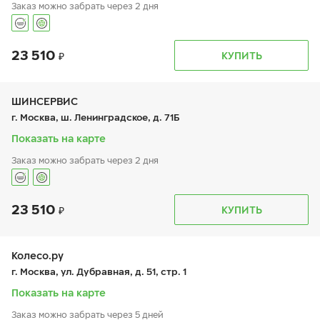
Заказ можно забрать через 2 дня
23 510
График работы
Телефон
КУПИТЬ
пн:
9:00-21:00
+7 (495) 468-80-86
вт:
9:00-21:00
ср:
9:00-21:00
чт:
9:00-21:00
ШИНСЕРВИС
пт:
9:00-21:00
г. Москва, ш. Ленинградское, д. 71Б
сб:
9:00-20:00
вс:
9:00-20:00
Показать на карте
Заказ можно забрать через 2 дня
23 510
График работы
Телефон
КУПИТЬ
пн:
9:00-21:00
+7 800 333-83-88
вт:
9:00-21:00
ср:
9:00-21:00
чт:
9:00-21:00
Колесо.ру
пт:
9:00-21:00
г. Москва, ул. Дубравная, д. 51, стр. 1
сб:
9:00-20:00
вс:
9:00-20:00
Показать на карте
Заказ можно забрать через 5 дней