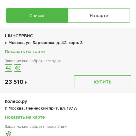
Список
На карте
ШИНСЕРВИС
г. Москва, ул. Барышиха, д. 42, корп. 3
Показать на карте
Заказ можно забрать сегодня
Ikon Autograph Ice 10
245/45 R 19 102T XL
23 510
График работы
Телефон
КУПИТЬ
пн:
9:00-21:00
+7 (800) 333-83-88
вт:
9:00-21:00
ср:
9:00-21:00
чт:
9:00-21:00
Колесо.ру
пт:
9:00-21:00
23 390
₽
г. Москва, Ленинский пр-т, вл. 137 А
от
сб:
9:00-20:00
вс:
9:00-20:00
Показать на карте
Заказ можно забрать через 2 дня