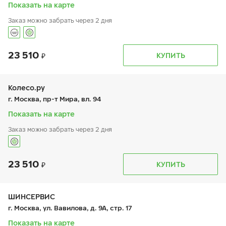
вс:
9:00-20:00
Показать на карте
Заказ можно забрать через 2 дня
23 510
График работы
Телефон
КУПИТЬ
пн:
9:00-21:00
+7 (495) 399-86-90
вт:
9:00-21:00
ср:
9:00-21:00
чт:
9:00-21:00
Колесо.ру
пт:
9:00-21:00
г. Москва, пр-т Мира, вл. 94
сб:
9:00-21:00
вс:
9:00-21:00
Показать на карте
Шиномонтаж отсутствует
Заказ можно забрать через 2 дня
23 510
График работы
Телефон
КУПИТЬ
пн:
9:00-21:00
+7 (495) 966-16-15
вт:
9:00-21:00
ср:
9:00-21:00
чт:
9:00-21:00
ШИНСЕРВИС
пт:
9:00-21:00
г. Москва, ул. Вавилова, д. 9А, стр. 17
сб:
9:00-21:00
вс:
9:00-21:00
Показать на карте