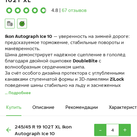
102T XL
4.8
|
67 отзывов
Ikon Autograph Ice 10
— уверенность на зимней дороге:
предсказуемое торможение, стабильные повороты и
манёвренность.
Шина демонстрирует надёжное сцепление в гололёд
благодаря двойной ошиповке
DoubleBite
с
волнообразным сердечником шипа.
За счёт особого дизайна протектора с углубленными
канавками ступенчатой формы и 3D-ламелями
ZiLock
поведение шины стабильно на льду и заснеженных
дорогах.
... Подробнее
Даже при экстремально низких температурах шина
сохраняет управляемость и манёвренность благодаря
Купить
Описание
Рекомендации
Характерист
уникальному составу резиновой смеси
GC Mix
и
продуманной конструкции.
245/45 R 19 102T XL Ikon
-
+
Autograph Ice 10