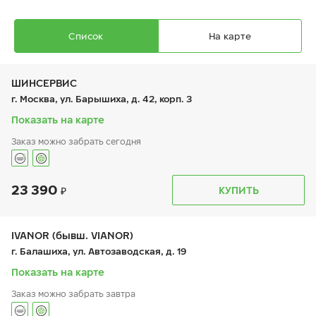
Список
На карте
ШИНСЕРВИС
г. Москва, ул. Барышиха, д. 42, корп. 3
Показать на карте
Заказ можно забрать сегодня
Ikon Autograph Ice 10 SUV
245/45 R 19 102T XL
23 390
График работы
Телефон
КУПИТЬ
пн:
9:00-21:00
+7 (800) 333-83-88
вт:
9:00-21:00
ср:
9:00-21:00
чт:
9:00-21:00
IVANOR (бывш. VIANOR)
пт:
9:00-21:00
23 510
₽
г. Балашиха, ул. Автозаводская, д. 19
от
сб:
9:00-20:00
вс:
9:00-20:00
Показать на карте
Заказ можно забрать завтра