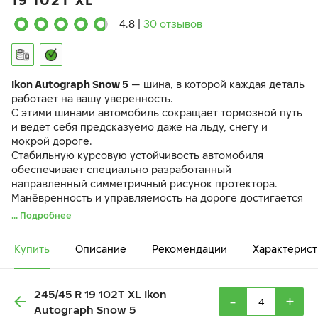
19 102T XL
4.8
|
30 отзывов
Ikon Autograph Snow 5
— шина, в которой каждая деталь
работает на вашу уверенность.
С этими шинами автомобиль сокращает тормозной путь
и ведет себя предсказуемо даже на льду, снегу и
мокрой дороге.
Стабильную курсовую устойчивость автомобиля
обеспечивает специально разработанный
направленный симметричный рисунок протектора.
Манёвренность и управляемость на дороге достигается
за счёт разнонаправленных 3D-ламелей
IceBlock
.
... Подробнее
Резиновая смесь
EcoTwist
и оптимизированный рисунок
протектора снижают вибрации и шум в салоне.
Купить
Описание
Рекомендации
Характерист
245/45 R 19 102T XL Ikon
-
+
Autograph Snow 5