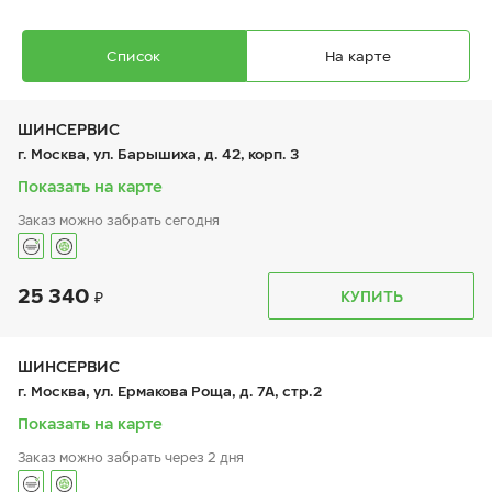
Список
На карте
ШИНСЕРВИС
г. Москва, ул. Барышиха, д. 42, корп. 3
Показать на карте
Заказ можно забрать сегодня
Ikon Autograph Ice 10
245/45 R 19 102T XL
25 340
График работы
Телефон
КУПИТЬ
пн:
9:00-21:00
+7 (800) 333-83-88
вт:
9:00-21:00
ср:
9:00-21:00
чт:
9:00-21:00
ШИНСЕРВИС
пт:
9:00-21:00
23 390
₽
г. Москва, ул. Ермакова Роща, д. 7А, стр.2
от
сб:
9:00-20:00
вс:
9:00-20:00
Показать на карте
Заказ можно забрать через 2 дня