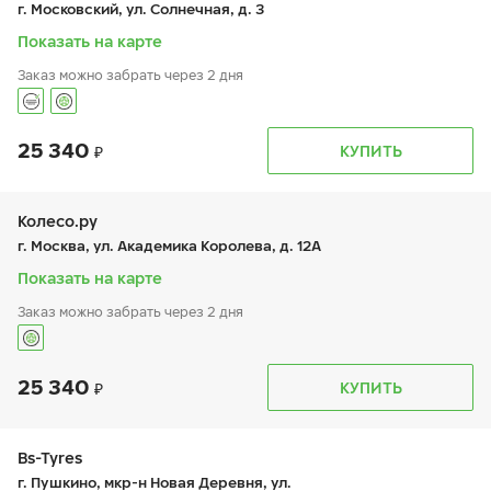
г. Московский, ул. Солнечная, д. 3
сб:
9:00-20:00
вс:
9:00-20:00
Показать на карте
Заказ можно забрать через 2 дня
25 340
График работы
Телефон
КУПИТЬ
пн:
9:00-21:00
+7 800 333-83-88
вт:
9:00-21:00
ср:
9:00-21:00
чт:
9:00-21:00
Колесо.ру
пт:
9:00-21:00
г. Москва, ул. Академика Королева, д. 12А
сб:
9:00-20:00
вс:
9:00-20:00
Показать на карте
Заказ можно забрать через 2 дня
25 340
График работы
Телефон
КУПИТЬ
пн:
9:00-21:00
+7 (495) 615-90-58
вт:
9:00-21:00
ср:
9:00-21:00
чт:
9:00-21:00
Bs-Tyres
пт:
9:00-21:00
г. Пушкино, мкр-н Новая Деревня, ул.
сб:
9:00-21:00