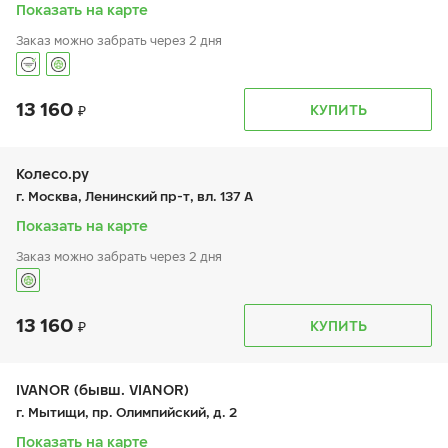
вс:
9:00-21:00
Показать на карте
Заказ можно забрать через 2 дня
13 160
График работы
Телефон
КУПИТЬ
пн:
9:00-21:00
+7 (495) 212-16-06
вт:
9:00-21:00
+7 (495) 150-59-38
ср:
9:00-21:00
чт:
9:00-21:00
Колесо.ру
пт:
9:00-21:00
г. Москва, Ленинский пр-т, вл. 137 А
сб:
9:00-21:00
вс:
9:00-21:00
Показать на карте
Заказ можно забрать через 2 дня
13 160
График работы
Телефон
КУПИТЬ
пн:
9:00-21:00
+7 (499) 995-25-80
вт:
9:00-21:00
ср:
9:00-21:00
чт:
9:00-21:00
IVANOR (бывш. VIANOR)
пт:
9:00-21:00
г. Мытищи, пр. Олимпийский, д. 2
сб:
9:00-21:00
вс:
9:00-21:00
Показать на карте