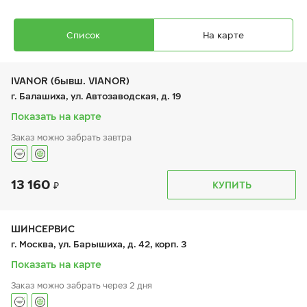
Список
На карте
IVANOR (бывш. VIANOR)
г. Балашиха, ул. Автозаводская, д. 19
Показать на карте
Заказ можно забрать завтра
Ikon Autograph Ice 10
215/50 R 17 95T XL
13 160
График работы
Телефон
КУПИТЬ
пн:
9:00-21:00
+7 (495) 212-16-06
вт:
9:00-21:00
+7 (495) 215-01-05
ср:
9:00-21:00
чт:
9:00-21:00
ШИНСЕРВИС
пт:
9:00-21:00
19 150
₽
г. Москва, ул. Барышиха, д. 42, корп. 3
от
сб:
9:00-21:00
вс:
9:00-21:00
Показать на карте
Заказ можно забрать через 2 дня