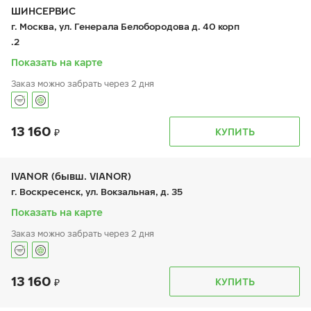
чт:
9:00-21:00
ШИНСЕРВИС
пт:
9:00-21:00
г. Москва, ул. Генерала Белобородова д. 40 корп
сб:
9:00-21:00
.2
вс:
9:00-21:00
Показать на карте
Заказ можно забрать через 2 дня
13 160
График работы
Телефон
КУПИТЬ
пн:
9:00-21:00
+7 800 333-83-88
вт:
9:00-21:00
ср:
9:00-21:00
чт:
9:00-21:00
IVANOR (бывш. VIANOR)
пт:
9:00-21:00
г. Воскресенск, ул. Вокзальная, д. 35
сб:
9:00-20:00
вс:
9:00-20:00
Показать на карте
Заказ можно забрать через 2 дня
13 160
График работы
Телефон
КУПИТЬ
пн:
9:00-19:00
+7 (495) 212-16-06
вт:
9:00-19:00