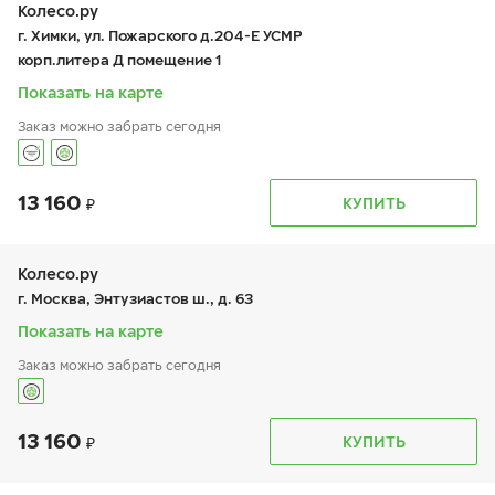
чт:
9:00-21:00
Колесо.ру
пт:
9:00-21:00
г. Химки, ул. Пожарского д.204-Е УСМР
сб:
9:00-21:00
корп.литера Д помещение 1
вс:
9:00-21:00
Показать на карте
Заказ можно забрать сегодня
13 160
График работы
Телефон
КУПИТЬ
пн:
9:00-19:00
+7 (495) 225-62-45
вт:
9:00-19:00
ср:
9:00-19:00
чт:
9:00-19:00
Колесо.ру
пт:
9:00-19:00
г. Москва, Энтузиастов ш., д. 63
сб:
9:00-18:00
вс:
9:00-18:00
Показать на карте
Шиномонтаж отсутствует
Заказ можно забрать сегодня
13 160
График работы
Телефон
КУПИТЬ
пн:
9:00-21:00
+7 (499) 308-59-93
вт:
9:00-21:00
ср:
9:00-21:00