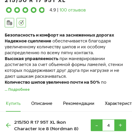
215/50 R 17 95T XL
4.9
|
100 отзывов
Безопасность и комфорт на заснеженных дорогах
Надежное сцепление
обеспечивается благодаря
увеличенному количеству шипов и их особому
распределению по всему пятну контакта.
Высокая управляемость
при маневрировании
достигается за счет объемной формы ламелей, стенки
которых поддерживают друг друга при нагрузке и не
дают шашкам раскачиваться.
Количество шипов увеличено почти на 50%
по
сравнению с предыдущим поколением. Шины
... Подробнее
управляются легко и точно и на скользкой дороге, и при
плюсовых температурах
Купить
Описание
Рекомендации
Характерист
Шина Ikon Character Ice 8 идентична по своим
характеристикам ранее выпускавшейся шине Ikon
Nordman 8.
215/50 R 17 95T XL Ikon
-
+
Character Ice 8 (Nordman 8)