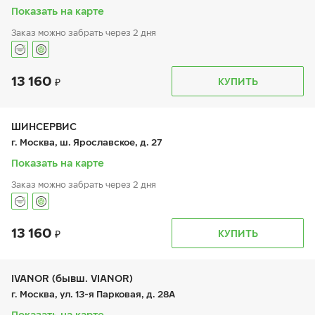
вс:
9:00-20:00
Показать на карте
Заказ можно забрать через 2 дня
13 160
График работы
Телефон
КУПИТЬ
пн:
9:00-21:00
+7 (495) 640-62-72
вт:
9:00-21:00
ср:
9:00-21:00
чт:
9:00-21:00
ШИНСЕРВИС
пт:
9:00-21:00
г. Москва, ш. Ярославское, д. 27
сб:
9:00-20:00
вс:
9:00-20:00
Показать на карте
Заказ можно забрать через 2 дня
13 160
График работы
Телефон
КУПИТЬ
пн:
9:00-21:00
+7 800 333-83-88
вт:
9:00-21:00
ср:
9:00-21:00
чт:
9:00-21:00
IVANOR (бывш. VIANOR)
пт:
9:00-21:00
г. Москва, ул. 13-я Парковая, д. 28А
сб:
9:00-20:00
вс:
9:00-20:00
Показать на карте