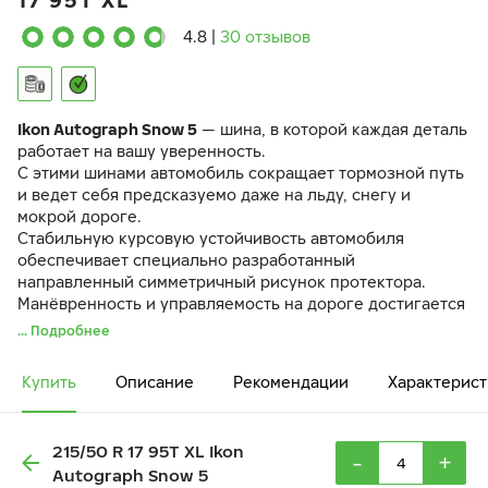
17 95T XL
4.8
|
30 отзывов
Ikon Autograph Snow 5
— шина, в которой каждая деталь
работает на вашу уверенность.
С этими шинами автомобиль сокращает тормозной путь
и ведет себя предсказуемо даже на льду, снегу и
мокрой дороге.
Стабильную курсовую устойчивость автомобиля
обеспечивает специально разработанный
направленный симметричный рисунок протектора.
Манёвренность и управляемость на дороге достигается
за счёт разнонаправленных 3D-ламелей
IceBlock
.
... Подробнее
Резиновая смесь
EcoTwist
и оптимизированный рисунок
протектора снижают вибрации и шум в салоне.
Купить
Описание
Рекомендации
Характерист
215/50 R 17 95T XL Ikon
-
+
Autograph Snow 5