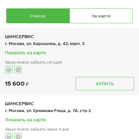
Список
На карте
ШИНСЕРВИС
г. Москва, ул. Барышиха, д. 42, корп. 3
Показать на карте
Заказ можно забрать сегодня
Ikon Autograph Ice 10
215/50 R 17 95T XL
15 600
График работы
Телефон
КУПИТЬ
пн:
9:00-21:00
+7 (800) 333-83-88
вт:
9:00-21:00
ср:
9:00-21:00
чт:
9:00-21:00
ШИНСЕРВИС
пт:
9:00-21:00
19 150
₽
г. Москва, ул. Ермакова Роща, д. 7А, стр.2
от
сб:
9:00-20:00
вс:
9:00-20:00
Показать на карте
Заказ можно забрать через 4 дня