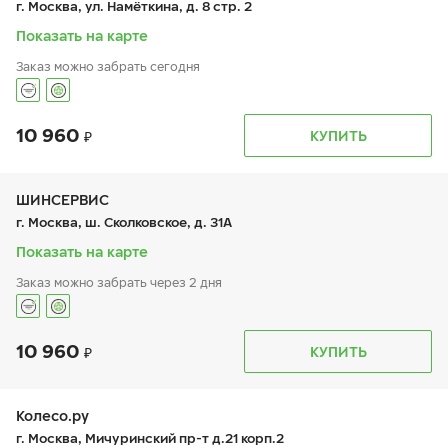
г. Москва, ул. Намёткина, д. 8 стр. 2
сб:
10:00-18:00
вс:
10:00-18:00
Показать на карте
Заказ можно забрать сегодня
10 960
График работы
Телефон
КУПИТЬ
пн:
9:00-19:00
+7 (800) 250-98-60
вт:
9:00-19:00
ср:
9:00-19:00
чт:
9:00-19:00
ШИНСЕРВИС
пт:
9:00-19:00
г. Москва, ш. Сколковское, д. 31А
сб:
9:00-19:00
вс:
9:00-19:00
Показать на карте
Заказ можно забрать через 2 дня
10 960
График работы
Телефон
КУПИТЬ
пн:
9:00-21:00
+7 800 333-83-88
вт:
9:00-21:00
ср:
9:00-21:00
чт:
9:00-21:00
Колесо.ру
пт:
9:00-21:00
г. Москва, Мичуринский пр-т д.21 корп.2
сб:
9:00-20:00