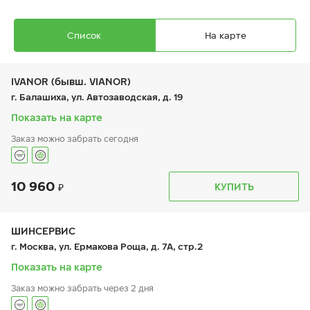
Список
На карте
IVANOR (бывш. VIANOR)
г. Балашиха, ул. Автозаводская, д. 19
Показать на карте
Заказ можно забрать сегодня
Ikon Autograph Ice 10
215/50 R 17 95T XL
10 960
График работы
Телефон
КУПИТЬ
пн:
9:00-21:00
+7 (495) 212-16-06
вт:
9:00-21:00
+7 (495) 215-01-05
ср:
9:00-21:00
чт:
9:00-21:00
ШИНСЕРВИС
пт:
9:00-21:00
19 150
₽
г. Москва, ул. Ермакова Роща, д. 7А, стр.2
от
сб:
9:00-21:00
вс:
9:00-21:00
Показать на карте
Заказ можно забрать через 2 дня