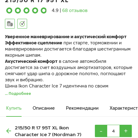
215/50 R 17 95T XL
4.9
|
68 отзывов
Уверенное маневрирование и акустический комфорт
Эффективное сцепление
при старте, торможении и
маневрировании достигается благодаря шестигранным
якорным шипам.
Акустический комфорт
в салоне автомобиля
достигается за счет воздушных амортизаторов, которые
смягчают удар шипа о дорожное полотно, поглощают
звук и вибрацию.
Шина Ikon Character Ice 7 идентична по своим
характеристикам ранее выпускавшейся шине Ikon
... Подробнее
Nordman 7.
Купить
Описание
Рекомендации
Характерист
215/50 R 17 95T XL Ikon
-
+
Character Ice 7 (Nordman 7)