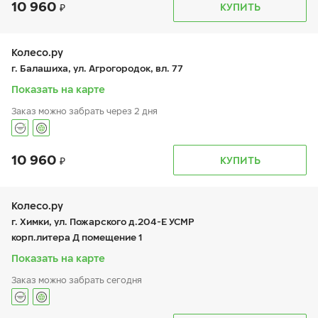
10 960
График работы
Телефон
КУПИТЬ
пн:
9:00-20:00
+7 (495) 212-16-06
вт:
9:00-20:00
+7 (926) 388-67-57
ср:
9:00-20:00
чт:
9:00-20:00
Колесо.ру
пт:
9:00-20:00
г. Балашиха, ул. Агрогородок, вл. 77
сб:
10:00-18:00
вс:
10:00-18:00
Показать на карте
Заказ можно забрать через 2 дня
10 960
График работы
Телефон
КУПИТЬ
пн:
9:00-21:00
+7 (495 )544-02-02
вт:
9:00-21:00
ср:
9:00-21:00
чт:
9:00-21:00
Колесо.ру
пт:
9:00-21:00
г. Химки, ул. Пожарского д.204-Е УСМР
сб:
9:00-21:00
корп.литера Д помещение 1
вс:
9:00-21:00
Показать на карте
Заказ можно забрать сегодня