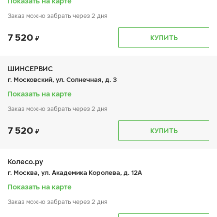
Показать на карте
Заказ можно забрать через 2 дня
7 520
График работы
Телефон
КУПИТЬ
пн:
9:00-21:00
+7 800 333-83-88
вт:
9:00-21:00
ср:
9:00-21:00
чт:
9:00-21:00
ШИНСЕРВИС
пт:
9:00-21:00
г. Московский, ул. Солнечная, д. 3
сб:
9:00-20:00
вс:
9:00-20:00
Показать на карте
Заказ можно забрать через 2 дня
7 520
График работы
Телефон
КУПИТЬ
пн:
9:00-21:00
+7 800 333-83-88
вт:
9:00-21:00
ср:
9:00-21:00
чт:
9:00-21:00
Колесо.ру
пт:
9:00-21:00
г. Москва, ул. Академика Королева, д. 12А
сб:
9:00-20:00
вс:
9:00-20:00
Показать на карте
Заказ можно забрать через 2 дня