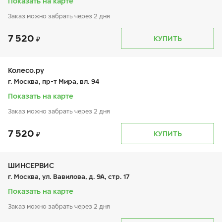
Показать на карте
Заказ можно забрать через 2 дня
7 520
График работы
Телефон
КУПИТЬ
пн:
9:00-21:00
+7 (495) 399-86-90
вт:
9:00-21:00
ср:
9:00-21:00
чт:
9:00-21:00
Колесо.ру
пт:
9:00-21:00
г. Москва, пр-т Мира, вл. 94
сб:
9:00-21:00
вс:
9:00-21:00
Показать на карте
Шиномонтаж отсутствует
Заказ можно забрать через 2 дня
7 520
График работы
Телефон
КУПИТЬ
пн:
9:00-21:00
+7 (495) 966-16-15
вт:
9:00-21:00
ср:
9:00-21:00
чт:
9:00-21:00
ШИНСЕРВИС
пт:
9:00-21:00
г. Москва, ул. Вавилова, д. 9А, стр. 17
сб:
9:00-21:00
вс:
9:00-21:00
Показать на карте
Заказ можно забрать через 2 дня