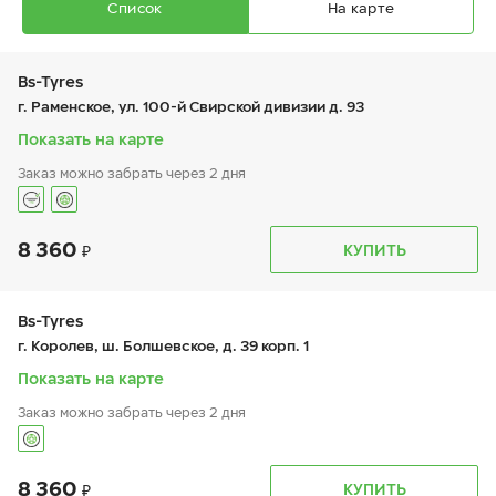
Список
На карте
Bs-Tyres
г. Раменское, ул. 100-й Свирской дивизии д. 93
Показать на карте
Заказ можно забрать через 2 дня
Ikon Character Ice 8 (Nordman 8)
195/55 R 15 89T XL
8 360
График работы
Телефон
КУПИТЬ
пн:
9:00-19:00
+7 (495) 320-44-50 (доб. 6701)
вт:
9:00-19:00
ср:
9:00-19:00
чт:
9:00-19:00
Bs-Tyres
пт:
9:00-19:00
9 670
₽
г. Королев, ш. Болшевское, д. 39 корп. 1
от
сб:
9:00-19:00
вс:
9:00-19:00
Показать на карте
Заказ можно забрать через 2 дня
8 360
График работы
Телефон
КУПИТЬ