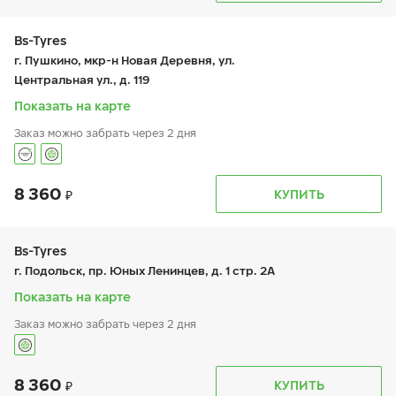
вт:
9:00-19:00
ср:
9:00-19:00
чт:
9:00-19:00
Bs-Tyres
пт:
9:00-19:00
г. Пушкино, мкр-н Новая Деревня, ул.
сб:
9:00-19:00
Центральная ул., д. 119
вс:
-
Показать на карте
Заказ можно забрать через 2 дня
8 360
График работы
Телефон
КУПИТЬ
пн:
-
+7 (495) 320-44-50 (доб. 2701)
вт:
9:00-19:00
ср:
9:00-19:00
чт:
9:00-19:00
Bs-Tyres
пт:
9:00-19:00
г. Подольск, пр. Юных Ленинцев, д. 1 стр. 2А
сб:
9:00-19:00
вс:
-
Показать на карте
Заказ можно забрать через 2 дня
8 360
График работы
Телефон
КУПИТЬ