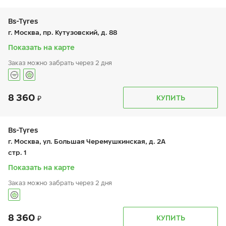
вт:
9:00-21:00
ср:
9:00-21:00
чт:
9:00-21:00
Bs-Tyres
пт:
9:00-21:00
г. Москва, пр. Кутузовский, д. 88
сб:
9:00-21:00
вс:
9:00-21:00
Показать на карте
Заказ можно забрать через 2 дня
8 360
График работы
Телефон
КУПИТЬ
пн:
-
+7 (495) 320-44-50 (доб. 2205)
вт:
9:00-19:00
ср:
9:00-19:00
чт:
9:00-19:00
Bs-Tyres
пт:
9:00-19:00
г. Москва, ул. Большая Черемушкинская, д. 2А
сб:
9:00-19:00
стр. 1
вс:
-
Показать на карте
Заказ можно забрать через 2 дня
8 360
График работы
Телефон
КУПИТЬ
пн:
9:00-19:00
+7 (495) 320-44-50 (доб. 4401)