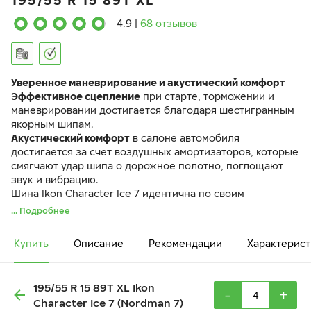
195/55 R 15 89T XL
4.9
|
68 отзывов
Уверенное маневрирование и акустический комфорт
Эффективное сцепление
при старте, торможении и
маневрировании достигается благодаря шестигранным
якорным шипам.
Акустический комфорт
в салоне автомобиля
достигается за счет воздушных амортизаторов, которые
смягчают удар шипа о дорожное полотно, поглощают
звук и вибрацию.
Шина Ikon Character Ice 7 идентична по своим
характеристикам ранее выпускавшейся шине Ikon
... Подробнее
Nordman 7.
Купить
Описание
Рекомендации
Характерист
195/55 R 15 89T XL Ikon
-
+
Character Ice 7 (Nordman 7)