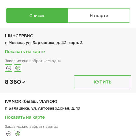
Список
На карте
ШИНСЕРВИС
г. Москва, ул. Барышиха, д. 42, корп. 3
Показать на карте
Заказ можно забрать сегодня
Ikon Character Ice 8 (Nordman 8)
195/55 R 15 89T XL
8 360
График работы
Телефон
КУПИТЬ
пн:
9:00-21:00
+7 (800) 333-83-88
вт:
9:00-21:00
ср:
9:00-21:00
чт:
9:00-21:00
IVANOR (бывш. VIANOR)
пт:
9:00-21:00
9 670
₽
г. Балашиха, ул. Автозаводская, д. 19
от
сб:
9:00-20:00
вс:
9:00-20:00
Показать на карте
Заказ можно забрать завтра