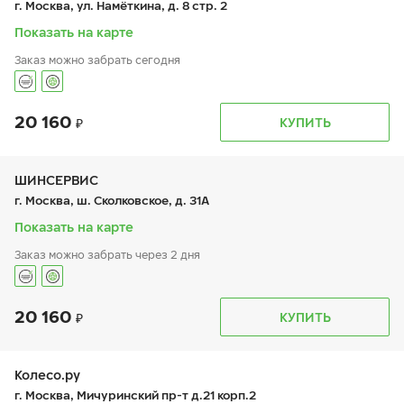
г. Москва, ул. Намёткина, д. 8 стр. 2
сб:
10:00-18:00
вс:
10:00-18:00
Показать на карте
Заказ можно забрать сегодня
20 160
График работы
Телефон
КУПИТЬ
пн:
9:00-19:00
+7 (800) 250-98-60
вт:
9:00-19:00
ср:
9:00-19:00
чт:
9:00-19:00
ШИНСЕРВИС
пт:
9:00-19:00
г. Москва, ш. Сколковское, д. 31А
сб:
9:00-19:00
вс:
9:00-19:00
Показать на карте
Заказ можно забрать через 2 дня
20 160
График работы
Телефон
КУПИТЬ
пн:
9:00-21:00
+7 800 333-83-88
вт:
9:00-21:00
ср:
9:00-21:00
чт:
9:00-21:00
Колесо.ру
пт:
9:00-21:00
г. Москва, Мичуринский пр-т д.21 корп.2
сб:
9:00-20:00