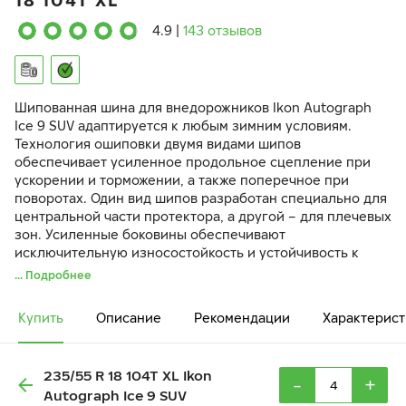
18 104T XL
4.9
|
143 отзывов
Шипованная шина для внедорожников Ikon Autograph
Ice 9 SUV адаптируется к любым зимним условиям.
Технология ошиповки двумя видами шипов
обеспечивает усиленное продольное сцепление при
ускорении и торможении, а также поперечное при
поворотах. Один вид шипов разработан специально для
центральной части протектора, а другой – для плечевых
зон. Усиленные боковины обеспечивают
исключительную износостойкость и устойчивость к
разрыву при внешних ударах и наезде на препятствия.
... Подробнее
Купить
Описание
Рекомендации
Характерист
235/55 R 18 104T XL Ikon
-
+
Autograph Ice 9 SUV