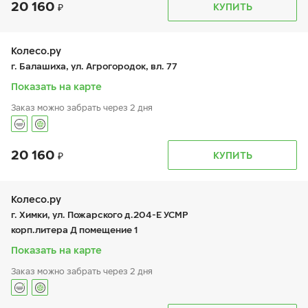
20 160
График работы
Телефон
КУПИТЬ
пн:
9:00-20:00
+7 (495) 212-16-06
вт:
9:00-20:00
+7 (926) 388-67-57
ср:
9:00-20:00
чт:
9:00-20:00
Колесо.ру
пт:
9:00-20:00
г. Балашиха, ул. Агрогородок, вл. 77
сб:
10:00-18:00
вс:
10:00-18:00
Показать на карте
Заказ можно забрать через 2 дня
20 160
График работы
Телефон
КУПИТЬ
пн:
9:00-21:00
+7 (495 )544-02-02
вт:
9:00-21:00
ср:
9:00-21:00
чт:
9:00-21:00
Колесо.ру
пт:
9:00-21:00
г. Химки, ул. Пожарского д.204-Е УСМР
сб:
9:00-21:00
корп.литера Д помещение 1
вс:
9:00-21:00
Показать на карте
Заказ можно забрать через 2 дня