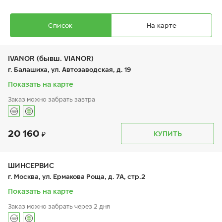
Список
На карте
IVANOR (бывш. VIANOR)
г. Балашиха, ул. Автозаводская, д. 19
Показать на карте
Заказ можно забрать завтра
Ikon Autograph Ice 10 SUV
235/55 R 18 104T XL
20 160
График работы
Телефон
КУПИТЬ
пн:
9:00-21:00
+7 (495) 212-16-06
вт:
9:00-21:00
+7 (495) 215-01-05
ср:
9:00-21:00
чт:
9:00-21:00
ШИНСЕРВИС
пт:
9:00-21:00
23 390
₽
г. Москва, ул. Ермакова Роща, д. 7А, стр.2
от
сб:
9:00-21:00
вс:
9:00-21:00
Показать на карте
Заказ можно забрать через 2 дня