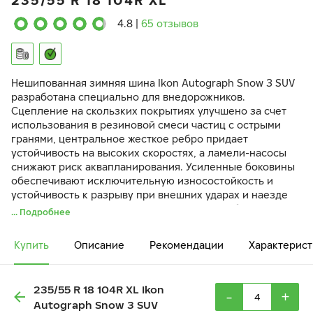
235/55 R 18 104R XL
4.8
|
65 отзывов
Нешипованная зимняя шина Ikon Autograph Snow 3 SUV
разработана специально для внедорожников.
Сцепление на скользких покрытиях улучшено за счет
использования в резиновой смеси частиц с острыми
гранями, центральное жесткое ребро придает
устойчивость на высоких скоростях, а ламели-насосы
снижают риск аквапланирования. Усиленные боковины
обеспечивают исключительную износостойкость и
устойчивость к разрыву при внешних ударах и наезде
на препятствия. Шины Snow 3 SUV – это стабильность,
... Подробнее
комфорт и повышенная надежность при эксплуатации.
Купить
Описание
Рекомендации
Характерист
235/55 R 18 104R XL Ikon
-
+
Autograph Snow 3 SUV