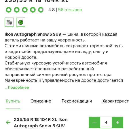
235/55 R 18 104R XL
4.8
|
56 отзывов
Ikon Autograph Snow 5 SUV
— шина, в которой каждая
деталь работает на вашу уверенность.
С этими шинами автомобиль сокращает тормозной путь
и ведет себя предсказуемо даже на льду, снегу и
мокрой дороге.
Стабильную курсовую устойчивость автомобиля
обеспечивает специально разработанный
направленный симметричный рисунок протектора.
Манёвренность и управляемость на дороге достигается
за счёт разнонаправленных 3D-ламелей
IceBlock
.
... Подробнее
Резиновая смесь
EcoTwist
и оптимизированный рисунок
протектора снижают вибрации и шум в салоне.
Купить
Описание
Рекомендации
Характерист
235/55 R 18 104R XL Ikon
-
+
Autograph Snow 5 SUV