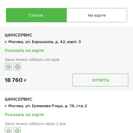
Список
На карте
ШИНСЕРВИС
г. Москва, ул. Барышиха, д. 42, корп. 3
Показать на карте
Заказ можно забрать сегодня
Ikon Autograph Ice 10 SUV
235/55 R 18 104T XL
18 760
График работы
Телефон
КУПИТЬ
пн:
9:00-21:00
+7 (800) 333-83-88
вт:
9:00-21:00
ср:
9:00-21:00
чт:
9:00-21:00
ШИНСЕРВИС
пт:
9:00-21:00
23 390
₽
г. Москва, ул. Ермакова Роща, д. 7А, стр.2
от
сб:
9:00-20:00
вс:
9:00-20:00
Показать на карте
Заказ можно забрать через 2 дня