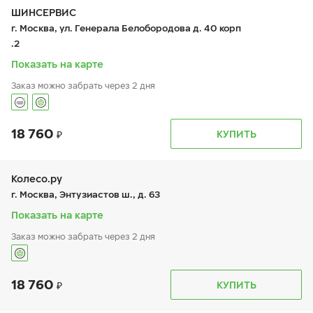
чт:
9:00-19:00
ШИНСЕРВИС
пт:
9:00-19:00
г. Москва, ул. Генерала Белобородова д. 40 корп
сб:
9:00-18:00
.2
вс:
9:00-18:00
Шиномонтаж отсутствует
Показать на карте
Заказ можно забрать через 2 дня
18 760
График работы
Телефон
КУПИТЬ
пн:
9:00-21:00
+7 800 333-83-88
вт:
9:00-21:00
ср:
9:00-21:00
чт:
9:00-21:00
Колесо.ру
пт:
9:00-21:00
г. Москва, Энтузиастов ш., д. 63
сб:
9:00-20:00
вс:
9:00-20:00
Показать на карте
Заказ можно забрать через 2 дня
18 760
График работы
Телефон
КУПИТЬ
пн:
9:00-21:00
+7 (499) 308-59-93
вт:
9:00-21:00