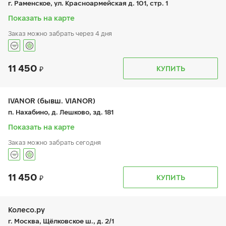
г. Раменское, ул. Красноармейская д. 101, стр. 1
сб:
8:00-20:00
вс:
8:00-20:00
Показать на карте
Заказ можно забрать через 4 дня
11 450
График работы
Телефон
КУПИТЬ
пн:
9:00-21:00
+7 (495) 135-44-03
вт:
9:00-21:00
ср:
9:00-21:00
чт:
9:00-21:00
IVANOR (бывш. VIANOR)
пт:
9:00-21:00
п. Нахабино, д. Лешково, зд. 181
сб:
9:00-20:00
вс:
9:00-20:00
Показать на карте
Заказ можно забрать сегодня
11 450
График работы
Телефон
КУПИТЬ
пн:
9:00-21:00
+7 (495) 212-16-06
вт:
9:00-21:00
ср:
9:00-21:00
чт:
9:00-21:00
Колесо.ру
пт:
9:00-21:00
г. Москва, Щёлковское ш., д. 2/1
сб:
9:00-21:00