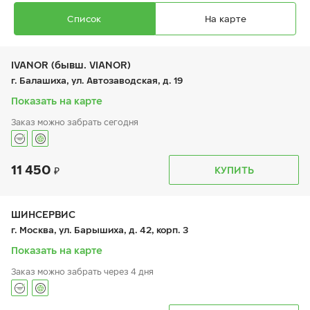
Список
На карте
IVANOR (бывш. VIANOR)
г. Балашиха, ул. Автозаводская, д. 19
Показать на карте
Заказ можно забрать сегодня
Ikon Autograph Ultra 2
235/55 ZR 17 103Y XL
11 450
График работы
Телефон
КУПИТЬ
пн:
9:00-21:00
+7 (495) 212-16-06
вт:
9:00-21:00
+7 (495) 215-01-05
ср:
9:00-21:00
чт:
9:00-21:00
ШИНСЕРВИС
пт:
9:00-21:00
11 130
₽
г. Москва, ул. Барышиха, д. 42, корп. 3
от
сб:
9:00-21:00
вс:
9:00-21:00
Показать на карте
Заказ можно забрать через 4 дня