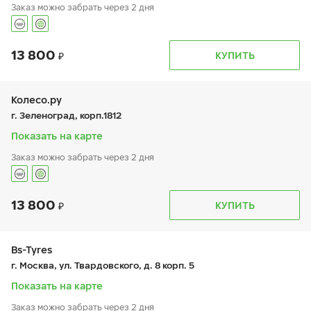
Заказ можно забрать через 2 дня
13 800
График работы
Телефон
КУПИТЬ
пн:
9:00-21:00
+7 (495) 665-97-34
вт:
9:00-21:00
ср:
9:00-21:00
чт:
9:00-21:00
Колесо.ру
пт:
9:00-21:00
г. Зеленоград, корп.1812
сб:
9:00-21:00
вс:
9:00-21:00
Показать на карте
Шиномонтаж отсутствует
Заказ можно забрать через 2 дня
13 800
График работы
Телефон
КУПИТЬ
пн:
9:00-21:00
+7 (499) 733-71-50
вт:
9:00-21:00
ср:
9:00-21:00
чт:
9:00-21:00
Bs-Tyres
пт:
9:00-21:00
г. Москва, ул. Твардовского, д. 8 корп. 5
сб:
9:00-20:00
вс:
9:00-20:00
Показать на карте
Заказ можно забрать через 2 дня