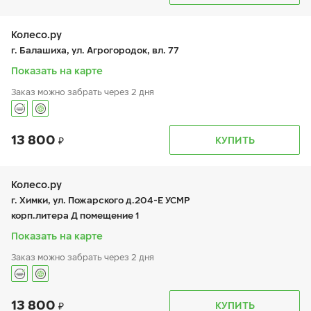
вт:
9:00-20:00
+7 (926) 388-67-57
ср:
9:00-20:00
чт:
9:00-20:00
Колесо.ру
пт:
9:00-20:00
г. Балашиха, ул. Агрогородок, вл. 77
сб:
10:00-18:00
вс:
10:00-18:00
Показать на карте
Заказ можно забрать через 2 дня
13 800
График работы
Телефон
КУПИТЬ
пн:
9:00-21:00
+7 (495 )544-02-02
вт:
9:00-21:00
ср:
9:00-21:00
чт:
9:00-21:00
Колесо.ру
пт:
9:00-21:00
г. Химки, ул. Пожарского д.204-Е УСМР
сб:
9:00-21:00
корп.литера Д помещение 1
вс:
9:00-21:00
Показать на карте
Заказ можно забрать через 2 дня
13 800
График работы
Телефон
КУПИТЬ