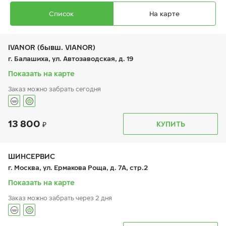
Список
На карте
IVANOR (бывш. VIANOR)
г. Балашиха, ул. Автозаводская, д. 19
Показать на карте
Заказ можно забрать сегодня
Ikon Autograph Ultra 2
235/55 ZR 17 103Y XL
13 800
График работы
Телефон
КУПИТЬ
пн:
9:00-21:00
+7 (495) 212-16-06
вт:
9:00-21:00
+7 (495) 215-01-05
ср:
9:00-21:00
чт:
9:00-21:00
ШИНСЕРВИС
пт:
9:00-21:00
11 130
₽
г. Москва, ул. Ермакова Роща, д. 7А, стр.2
от
сб:
9:00-21:00
вс:
9:00-21:00
Показать на карте
Заказ можно забрать через 2 дня