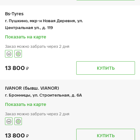
вт:
9:00-21:00
ср:
9:00-21:00
чт:
9:00-21:00
Bs-Tyres
пт:
9:00-21:00
г. Пушкино, мкр-н Новая Деревня, ул.
сб:
9:00-21:00
Центральная ул., д. 119
вс:
9:00-21:00
Показать на карте
Заказ можно забрать через 2 дня
13 800
График работы
Телефон
КУПИТЬ
пн:
-
+7 (495) 320-44-50 (доб. 2701)
вт:
9:00-19:00
ср:
9:00-19:00
чт:
9:00-19:00
IVANOR (бывш. VIANOR)
пт:
9:00-19:00
г. Бронницы, ул. Строительная, д. 6А
сб:
9:00-19:00
вс:
-
Показать на карте
Заказ можно забрать через 2 дня
13 800
График работы
Телефон
КУПИТЬ
пн:
9:00-20:00
+7 (495) 212-16-06