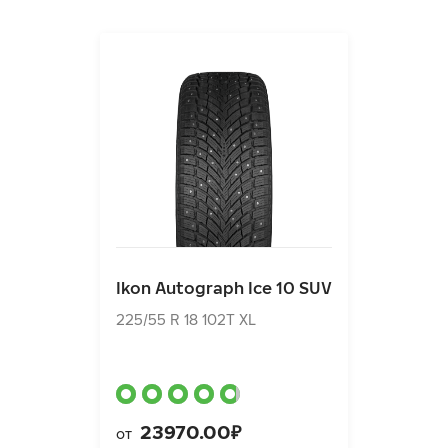
Ikon Autograph Ice 10 SUV
225/55 R 18 102T XL
Ikon Autograph Ice 10 SUV
23970.00₽
от
225/55 R 18 102T XL
23970.00₽
от