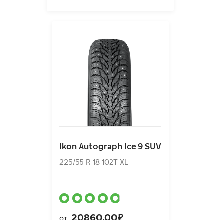
Ikon Autograph Ice 9 SUV
225/55 R 18 102T XL
Ikon Autograph Ice 9 SUV
20860.00₽
от
225/55 R 18 102T XL
20860.00₽
от