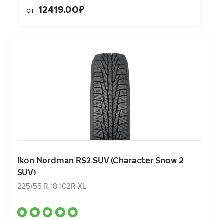
12419.00₽
от
Ikon Nordman RS2 SUV (Character Snow 2 SUV)
225/55 R 18 102R XL
Ikon Nordman RS2 SUV (Character Snow 2
9090.00₽
от
SUV)
225/55 R 18 102R XL