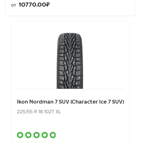
10770.00₽
от
Ikon Nordman 7 SUV (Character Ice 7 SUV)
225/55 R 18 102T XL
Ikon Nordman 7 SUV (Character Ice 7 SUV)
12419.00₽
от
225/55 R 18 102T XL