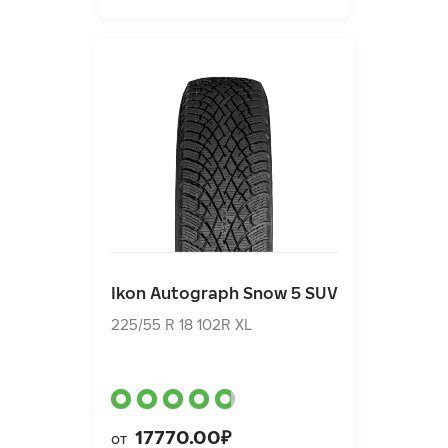
Ikon Autograph Snow 5 SUV
225/55 R 18 102R XL
Ikon Autograph Snow 5 SUV
17770.00₽
от
225/55 R 18 102R XL
17770.00₽
от