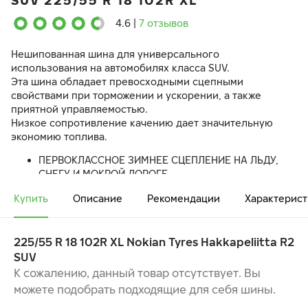
SUV 225/55 R 18 102R XL
4.6
|
7 отзывов
Нешипованная шина для универсального
использования на автомобилях класса SUV.
Эта шина обладает превосходными сцепными
свойствами при торможении и ускорении, а также
приятной управляемостью.
Низкое сопротивление качению дает значительную
экономию топлива.
ПЕРВОКЛАССНОЕ ЗИМНЕЕ СЦЕПЛЕНИЕ НА ЛЬДУ,
СНЕГУ И МОКРОЙ ДОРОГЕ
ПОТРЯСАЮЩАЯ КУРСОВАЯ УСТОЙЧИВОСТЬ И
Купить
Описание
Рекомендации
Характерист
ПРОЧНОСТЬ
КОМФОРТ ПЕРЕДВИЖЕНИЯ ПРИ ЛЮБОЙ ПОГОДЕ
225/55 R 18 102R XL Nokian Tyres Hakkapeliitta R2
SUV
К сожалению, данный товар отсутствует. Вы
можете подобрать подходящие для себя шины.