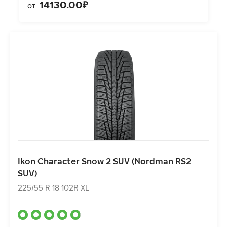
14130.00₽
от
Ikon Character Snow 2 SUV (Nordman RS2 SUV)
225/55 R 18 102R XL
Ikon Character Snow 2 SUV (Nordman RS2
10770.00₽
от
SUV)
225/55 R 18 102R XL