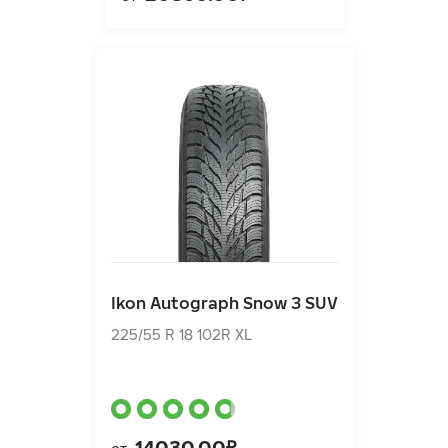
Ikon Autograph Snow 3 SUV
225/55 R 18 102R XL
Ikon Autograph Snow 3 SUV
14030.00₽
от
225/55 R 18 102R XL
14030.00₽