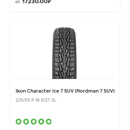
17230.00₽
от
Ikon Character Ice 7 SUV (Nordman 7 SUV)
225/55 R 18 102T XL
Ikon Character Ice 7 SUV (Nordman 7 SUV)
14130.00₽
от
225/55 R 18 102T XL