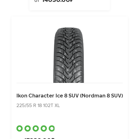
от
Ikon Character Ice 8 SUV (Nordman 8 SUV)
225/55 R 18 102T XL
Ikon Character Ice 8 SUV (Nordman 8 SUV)
17230.00₽
от
225/55 R 18 102T XL