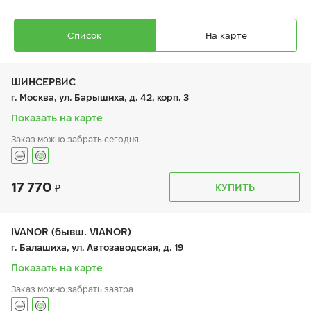
Список
На карте
ШИНСЕРВИС
г. Москва, ул. Барышиха, д. 42, корп. 3
Показать на карте
Заказ можно забрать сегодня
Ikon Autograph Ice 10 SUV
225/55 R 18 102T XL
17 770
График работы
Телефон
КУПИТЬ
пн:
9:00-21:00
+7 (800) 333-83-88
вт:
9:00-21:00
ср:
9:00-21:00
чт:
9:00-21:00
IVANOR (бывш. VIANOR)
пт:
9:00-21:00
23 970
₽
г. Балашиха, ул. Автозаводская, д. 19
от
сб:
9:00-20:00
вс:
9:00-20:00
Показать на карте
Заказ можно забрать завтра