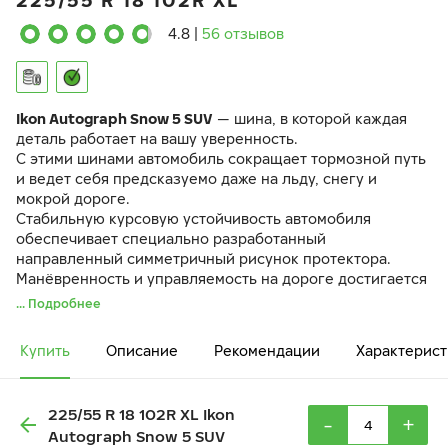
225/55 R 18 102R XL
4.8
|
56 отзывов
Ikon Autograph Snow 5 SUV
— шина, в которой каждая
деталь работает на вашу уверенность.
С этими шинами автомобиль сокращает тормозной путь
и ведет себя предсказуемо даже на льду, снегу и
мокрой дороге.
Стабильную курсовую устойчивость автомобиля
обеспечивает специально разработанный
направленный симметричный рисунок протектора.
Манёвренность и управляемость на дороге достигается
за счёт разнонаправленных 3D-ламелей
IceBlock
.
... Подробнее
Резиновая смесь
EcoTwist
и оптимизированный рисунок
протектора снижают вибрации и шум в салоне.
Купить
Описание
Рекомендации
Характерист
225/55 R 18 102R XL Ikon
-
+
Autograph Snow 5 SUV