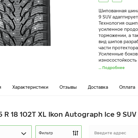
Шипованная шина
9 SUV адаптируе
Технология ошип
усиленное продо
торможении, а та
вид шипов разра
части протектора
Усиленные боко
износостойкость 
ударах и наезде 
... Подробнее
и
Характеристики
Отзывы
Доставка
Оплата
 R 18 102T XL Ikon Autograph Ice 9 SUV
Фильтр