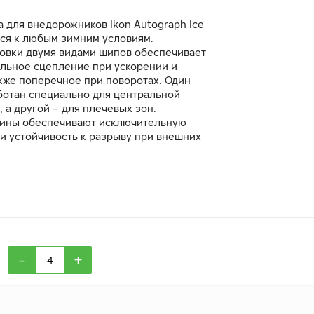
 для внедорожников Ikon Autograph Ice
тся к любым зимним условиям.
овки двумя видами шипов обеспечивает
льное сцепление при ускорении и
кже поперечное при поворотах. Один
ботан специально для центральной
, а другой – для плечевых зон.
вины обеспечивают исключительную
и устойчивость к разрыву при внешних
на препятствия.
-
+