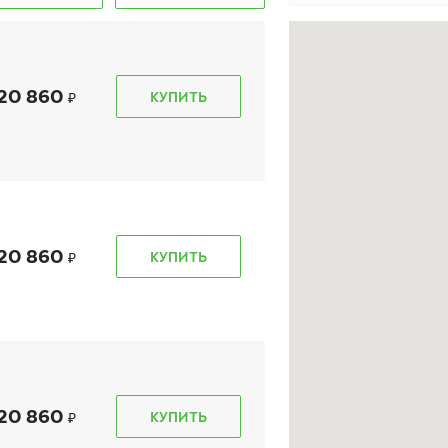
20 860
КУПИТЬ
kon Autograph Snow 5
Ikon Autograph Snow 3
UV
SUV
5/55 R 18 102R XL
225/55 R 18 102R XL
20 860
КУПИТЬ
17 770
₽
14 030
₽
т
от
КУПИТЬ
КУПИТЬ
20 860
КУПИТЬ