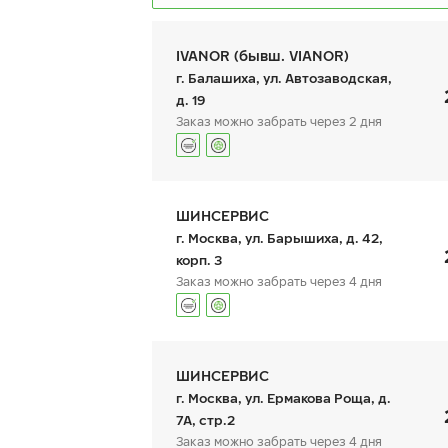
IVANOR (бывш. VIANOR)
г. Балашиха, ул. Автозаводская,
д. 19
Заказ можно забрать через 2 дня
Ikon Autograph Ice 10 SUV
I
S
225/55 R 18 102T XL
График работы
Телефон
пн:
9:00-21:00
+7 (495) 212-16-06
22
ШИНСЕРВИС
вт:
9:00-21:00
+7 (495) 215-01-05
ср:
9:00-21:00
г. Москва, ул. Барышиха, д. 42,
чт:
9:00-21:00
корп. 3
пт:
9:00-21:00
Заказ можно забрать через 4 дня
сб:
9:00-21:00
вс:
23 970
9:00-21:00
₽
от
о
График работы
Телефон
КУПИТЬ
пн:
9:00-21:00
+7 (800) 333-83-88
ШИНСЕРВИС
вт:
9:00-21:00
ср:
9:00-21:00
г. Москва, ул. Ермакова Роща, д.
чт:
9:00-21:00
7А, стр.2
пт:
9:00-21:00
Заказ можно забрать через 4 дня
сб:
9:00-20:00