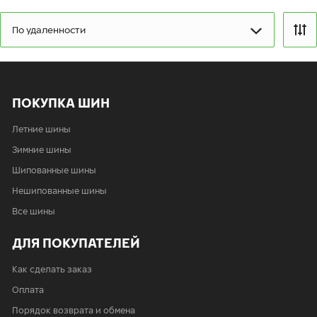
ср:
9:00-21:00
чт:
9:00-21:00
По удаленности
пт:
9:00-21:00
сб:
9:00-20:00
вс:
9:00-20:00
ПОКУПКА ШИН
Летние шины
Зимние шины
Шипованные шины
Нешипованные шины
Все шины
ДЛЯ ПОКУПАТЕЛЕЙ
Как сделать заказ
Оплата
Порядок возврата и обмена