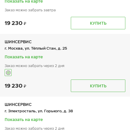
Показать на карте
Заказ можно забрать завтра
19 230
График работы
Телефон
КУПИТЬ
пн:
9:00-21:00
+7 (495) 380-10-10
вт:
9:00-21:00
8 (800) 1001-741
ср:
9:00-21:00
чт:
9:00-21:00
ШИНСЕРВИС
пт:
9:00-21:00
г. Москва, ул. Тёплый Стан, д. 25
сб:
9:00-21:00
вс:
9:00-21:00
Показать на карте
Заказ можно забрать через 2 дня
19 230
График работы
Телефон
КУПИТЬ
пн:
9:00-21:00
+7 (800) 333-83-88
вт:
9:00-21:00
ср:
9:00-21:00
чт:
9:00-21:00
ШИНСЕРВИС
пт:
9:00-21:00
г. Электросталь, ул. Горького, д. 38
сб:
9:00-21:00
вс:
9:00-21:00
Показать на карте
Заказ можно забрать через 2 дня