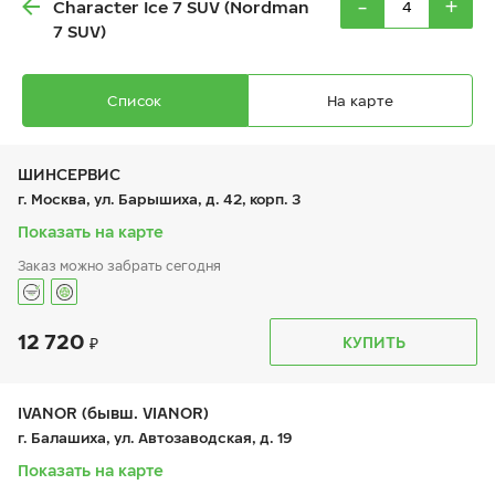
-
+
Character Ice 7 SUV (Nordman
7 SUV)
Список
На карте
ШИНСЕРВИС
г. Москва, ул. Барышиха, д. 42, корп. 3
Показать на карте
Ikon Nordman 7 SUV (Character Ice 7 SUV)
Заказ можно забрать сегодня
225/75 R 16 108T XL
12 720
График работы
Телефон
КУПИТЬ
пн:
9:00-21:00
+7 (800) 333-83-88
вт:
9:00-21:00
ср:
9:00-21:00
12 720
₽
чт:
9:00-21:00
IVANOR (бывш. VIANOR)
от
пт:
9:00-21:00
г. Балашиха, ул. Автозаводская, д. 19
сб:
9:00-20:00
вс:
9:00-20:00
Показать на карте