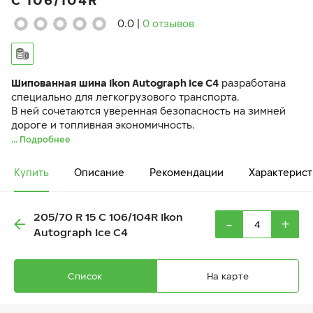
C 106/104R
0.0
|
0 отзывов
Шипованная шина Ikon Autograph Ice C4
разработана
специально для легкогрузового транспорта.
В ней сочетаются уверенная безопасность на зимней
дороге и топливная экономичность.
... Подробнее
Купить
Описание
Рекомендации
Характерист
205/70 R 15 C 106/104R Ikon
-
+
Autograph Ice C4
Список
На карте