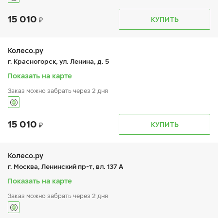
15 010
График работы
Телефон
КУПИТЬ
пн:
9:00-21:00
+7 (495) 491-05-72
вт:
9:00-21:00
ср:
9:00-21:00
чт:
9:00-21:00
Колесо.ру
пт:
9:00-21:00
г. Красногорск, ул. Ленина, д. 5
сб:
9:00-21:00
вс:
9:00-21:00
Показать на карте
Шиномонтаж отсутствует
Заказ можно забрать через 2 дня
15 010
График работы
Телефон
КУПИТЬ
пн:
9:00-21:00
+7 (495) 589-80-87
вт:
9:00-21:00
ср:
9:00-21:00
чт:
9:00-21:00
Колесо.ру
пт:
9:00-21:00
г. Москва, Ленинский пр-т, вл. 137 А
сб:
9:00-21:00
вс:
9:00-21:00
Показать на карте
Заказ можно забрать через 2 дня