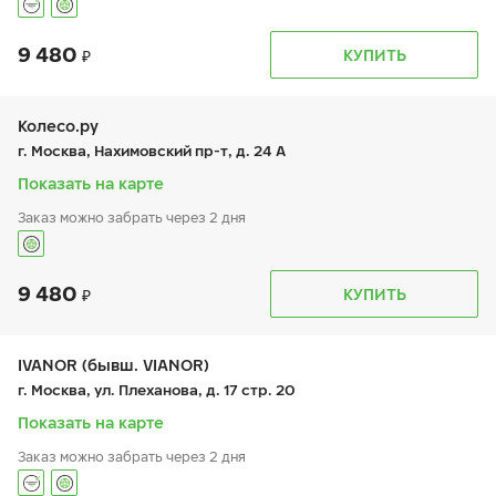
9 480
График работы
Телефон
КУПИТЬ
пн:
9:00-21:00
+7 (495) 212-16-06
вт:
9:00-21:00
+7 (495) 212-16-56
ср:
9:00-21:00
чт:
9:00-21:00
Колесо.ру
пт:
9:00-21:00
г. Москва, Нахимовский пр-т, д. 24 А
сб:
10:00-18:00
вс:
-
Показать на карте
Заказ можно забрать через 2 дня
9 480
График работы
Телефон
КУПИТЬ
пн:
9:00-21:00
+7 (495) 966-16-19
вт:
9:00-21:00
ср:
9:00-21:00
чт:
9:00-21:00
IVANOR (бывш. VIANOR)
пт:
9:00-21:00
г. Москва, ул. Плеханова, д. 17 стр. 20
сб:
9:00-21:00
вс:
9:00-21:00
Показать на карте
Заказ можно забрать через 2 дня