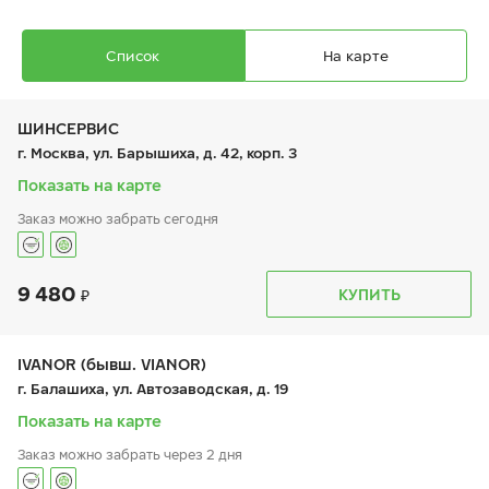
Список
На карте
ШИНСЕРВИС
г. Москва, ул. Барышиха, д. 42, корп. 3
Показать на карте
Заказ можно забрать сегодня
Ikon Character Ice 7 SUV (Nordman 7 SUV)
205/70 R 15 100T XL
9 480
График работы
Телефон
КУПИТЬ
пн:
9:00-21:00
+7 (800) 333-83-88
вт:
9:00-21:00
ср:
9:00-21:00
чт:
9:00-21:00
IVANOR (бывш. VIANOR)
пт:
9:00-21:00
8 310
₽
г. Балашиха, ул. Автозаводская, д. 19
от
сб:
9:00-20:00
вс:
9:00-20:00
Показать на карте
Заказ можно забрать через 2 дня