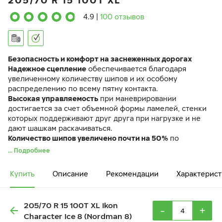
205/70 R 15 100T XL
4.9
|
100 отзывов
Безопасность и комфорт на заснеженных дорогах
Надежное сцепление
обеспечивается благодаря
увеличенному количеству шипов и их особому
распределению по всему пятну контакта.
Высокая управляемость
при маневрировании
достигается за счет объемной формы ламелей, стенки
которых поддерживают друг друга при нагрузке и не
дают шашкам раскачиваться.
Количество шипов увеличено почти на 50%
по
сравнению с предыдущим поколением. Шины
... Подробнее
управляются легко и точно и на скользкой дороге, и при
плюсовых температурах
Купить
Описание
Рекомендации
Характерист
Шина Ikon Character Ice 8 идентична по своим
характеристикам ранее выпускавшейся шине Ikon
Nordman 8.
205/70 R 15 100T XL Ikon
-
+
Character Ice 8 (Nordman 8)