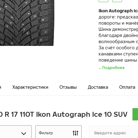
Ikon Autograph Ic
дороге: предска
повороты и манё
Шина демонстрир
благодаря двой
волнообразным с
За счёт особого 
канавками ступе
поведение шины 
дорогах.
... Подробнее
Даже при экстре
сохраняет управ
уникальному сос
и
Характеристики
Отзывы
Доставка
Оплата
продуманной кон
 R 17 110T Ikon Autograph Ice 10 SUV
Фильтр