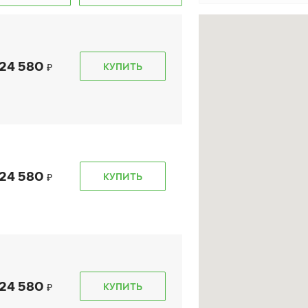
24 580
КУПИТЬ
kon Autograph Ice 9 SUV
Ikon Autograph Snow 3
SUV
5/70 R 17 110T
б. 2208)
245/70 R 17 110R
24 580
КУПИТЬ
21 380
₽
14 090
₽
т
от
КУПИТЬ
КУПИТЬ
б. 6701)
24 580
КУПИТЬ