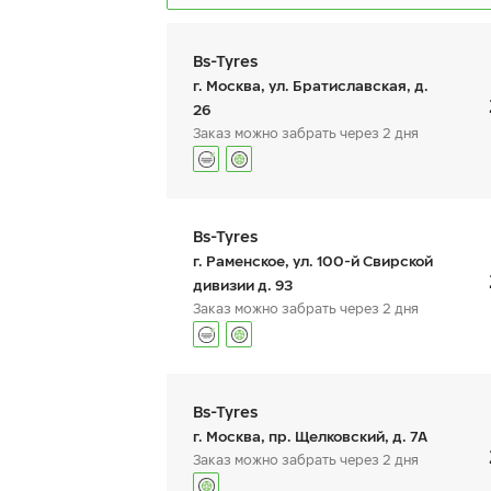
Bs-Tyres
г. Москва, ул. Братиславская, д.
26
Заказ можно забрать через 2 дня
Ikon Autograph Snow 5
I
SUV
24
График работы
Телефон
пн:
9:00-19:00
+7 (495) 320-44-50 (до
245/70 R 17 110R
Bs-Tyres
вт:
9:00-19:00
ср:
9:00-19:00
г. Раменское, ул. 100-й Свирской
чт:
9:00-19:00
дивизии д. 93
пт:
9:00-19:00
Заказ можно забрать через 2 дня
сб:
9:00-19:00
вс:
16 880
9:00-19:00
₽
от
о
График работы
Телефон
КУПИТЬ
пн:
9:00-19:00
+7 (495) 320-44-50 (до
Bs-Tyres
вт:
9:00-19:00
ср:
9:00-19:00
г. Москва, пр. Щелковский, д. 7А
чт:
9:00-19:00
Заказ можно забрать через 2 дня
пт:
9:00-19:00
сб:
9:00-19:00