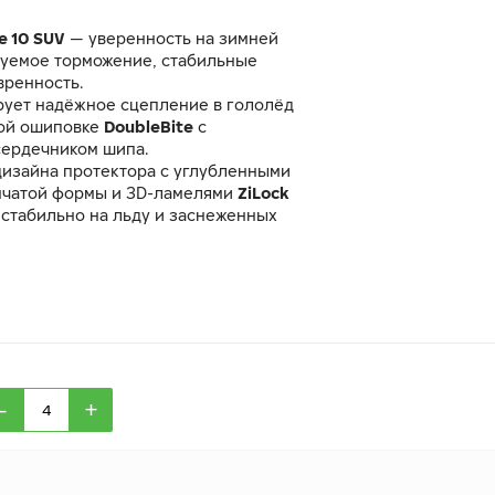
e 10 SUV
— уверенность на зимней
зуемое торможение, стабильные
вренность.
ует надёжное сцепление в гололёд
ной ошиповке
DoubleBite
с
ердечником шипа.
дизайна протектора с углубленными
нчатой формы и 3D-ламелями
ZiLock
стабильно на льду и заснеженных
мально низких температурах шина
ляемость и манёвренность благодаря
таву резиновой смеси
GC Mix
и
струкции.
-
+