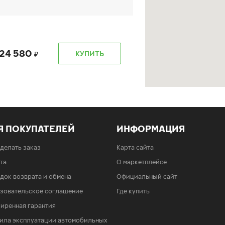
б. 3901)
24 580
КУПИТЬ
б. 6401)
Я ПОКУПАТЕЛЕЙ
ИНФОРМАЦИЯ
24 580
КУПИТЬ
сделать заказ
Карта сайта
та
О маркетплейсе
док возврата и обмена
Официальный сайт
б. 4201)
зовательское соглашение
Где купить
иренная гарантия
24 580
КУПИТЬ
ила эксплуатации автомобильных