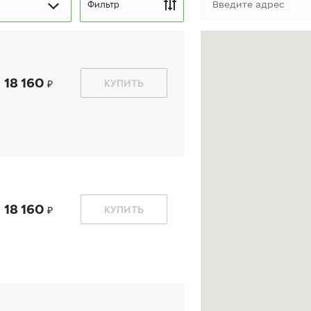
Фильтр
18 160
КУПИТЬ
kon Autograph Snow 5
Ikon Autograph Ice 9 SU
UV
245/70 R 17 110T
5/70 R 17 110R
18 160
КУПИТЬ
16 880
₽
21 380
₽
т
от
КУПИТЬ
КУПИТЬ