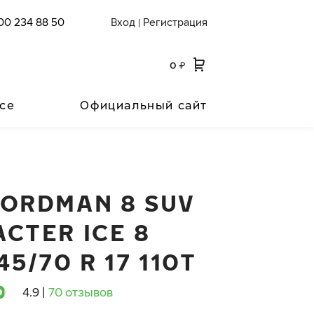
00 234 88 50
Вход
Регистрация
|
0
₽
се
Официальный сайт
NORDMAN 8 SUV
ACTER ICE 8
45/70 R 17 110T
4.9
|
70 отзывов