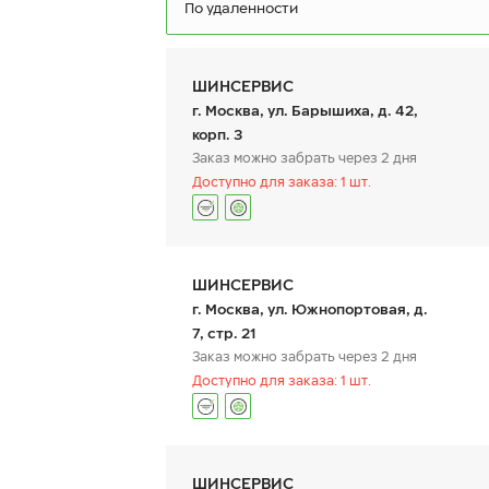
По удаленности
ШИНСЕРВИС
г. Москва, ул. Барышиха, д. 42,
корп. 3
Заказ можно забрать через 2 дня
Доступно для заказа: 1 шт.
Ikon Autograph Ice 10 SUV
I
S
245/70 R 17 110T
24
График работы
Телефон
пн:
9:00-21:00
+7 (800) 333-83-88
ШИНСЕРВИС
вт:
9:00-21:00
ср:
9:00-21:00
г. Москва, ул. Южнопортовая, д.
чт:
9:00-21:00
7, стр. 21
пт:
9:00-21:00
24 580
₽
Заказ можно забрать через 2 дня
от
о
сб:
9:00-20:00
вс:
9:00-20:00
Доступно для заказа: 1 шт.
КУПИТЬ
График работы
Телефон
пн:
9:00-21:00
+7 800 333-83-88
ШИНСЕРВИС
вт:
9:00-21:00