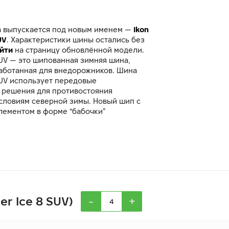
а выпускается под новым именем —
Ikon
UV
. Характеристики шины остались без
йти
на страницу обновлённой модели.
UV — это шипованная зимняя шина,
аботанная для внедорожников. Шина
SUV использует передовые
 решения для противостояния
словиям северной зимы. Новый шип с
лементом в форме “бабочки”
евосходное сцепление на льду и мягкое
дорожное покрытие. Впервые в шине
SUV было увеличено количество шипов
ия почти на 50% по сравнению с
ственницей. Распределение шипов
 шипы стоят не рядами, а равномерно
 всей площади протектора. Технология
ет управляемость и одновременно
-
+
er Ice 8 SUV)
 с дорожным полотном.