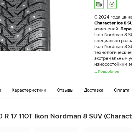
C 2024 года шин
Character Ice 8 S
изменений.
Пере
Ikon Nordman 8 S
специально разр
Ikon Nordman 8 
технологические
экстремальным у
износостойким э
обеспечивает пр
... Подробнее
воздействие на 
Ikon Nordman 8 
противоскольжен
и
Характеристики
Отзывы
Доставка
Оплата
моделью-предше
оптимизировано,
распределены по
ошиповки повыша
 R 17 110T Ikon Nordman 8 SUV (Charact
смягчает контакт