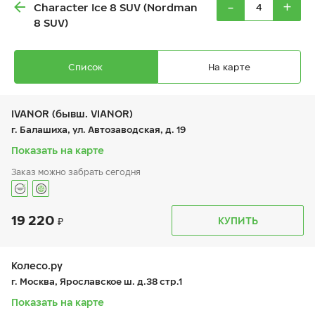
-
+
Character Ice 8 SUV (Nordman
8 SUV)
Список
На карте
IVANOR (бывш. VIANOR)
г. Балашиха, ул. Автозаводская, д. 19
Показать на карте
Ikon Autograph Ice 10 SUV
Заказ можно забрать сегодня
235/50 R 19 103T XL
19 220
График работы
Телефон
КУПИТЬ
пн:
9:00-21:00
+7 (495) 212-16-06
вт:
9:00-21:00
+7 (495) 215-01-05
ср:
9:00-21:00
27 980
₽
чт:
9:00-21:00
Колесо.ру
от
пт:
9:00-21:00
г. Москва, Ярославское ш. д.38 стр.1
сб:
9:00-21:00
вс:
9:00-21:00
Показать на карте