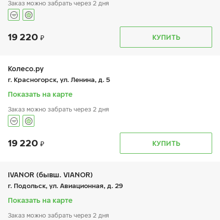
Заказ можно забрать через 2 дня
19 220
График работы
Телефон
КУПИТЬ
пн:
9:00-21:00
+7 (495) 491-05-72
вт:
9:00-21:00
ср:
9:00-21:00
чт:
9:00-21:00
Колесо.ру
пт:
9:00-21:00
г. Красногорск, ул. Ленина, д. 5
сб:
9:00-21:00
вс:
9:00-21:00
Показать на карте
Шиномонтаж отсутствует
Заказ можно забрать через 2 дня
19 220
График работы
Телефон
КУПИТЬ
пн:
9:00-21:00
+7 (495) 589-80-87
вт:
9:00-21:00
ср:
9:00-21:00
чт:
9:00-21:00
IVANOR (бывш. VIANOR)
пт:
9:00-21:00
г. Подольск, ул. Авиационная, д. 29
сб:
9:00-21:00
вс:
9:00-21:00
Показать на карте
Заказ можно забрать через 2 дня