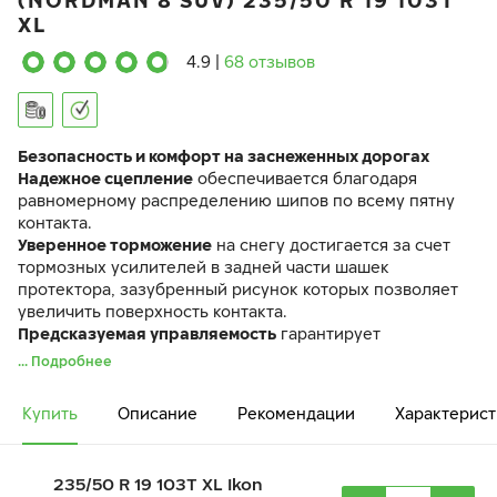
(NORDMAN 8 SUV) 235/50 R 19 103T
XL
4.9
|
68 отзывов
Безопасность и комфорт на заснеженных дорогах
Надежное сцепление
обеспечивается благодаря
равномерному распределению шипов по всему пятну
контакта.
Уверенное торможение
на снегу достигается за счет
тормозных усилителей в задней части шашек
протектора, зазубренный рисунок которых позволяет
увеличить поверхность контакта.
Предсказуемая управляемость
гарантирует
комфортную поездку.
... Подробнее
Шина Ikon Character Ice 8 SUV идентична по своим
характеристикам ранее выпускавшейся шине Ikon
Купить
Описание
Рекомендации
Характерист
Nordman 8 SUV.
235/50 R 19 103T XL Ikon