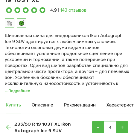
19 103T XL
4.9
|
143 отзывов
Шипованная шина для внедорожников Ikon Autograph
Ice 9 SUV адаптируется к любым зимним условиям.
Технология ошиповки двумя видами шипов
обеспечивает усиленное продольное сцепление при
ускорении и торможении, а также поперечное при
поворотах. Один вид шипов разработан специально для
центральной части протектора, а другой – для плечевых
зон. Усиленные боковины обеспечивают
исключительную износостойкость и устойчивость к
разрыву при внешних ударах и наезде на препятствия.
... Подробнее
Купить
Описание
Рекомендации
Характерист
235/50 R 19 103T XL Ikon
-
+
Autograph Ice 9 SUV