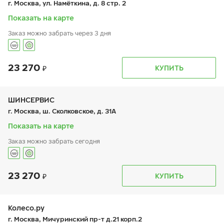
г. Москва, ул. Намёткина, д. 8 стр. 2
сб:
10:00-18:00
вс:
10:00-18:00
Показать на карте
Заказ можно забрать через 3 дня
23 270
График работы
Телефон
КУПИТЬ
пн:
9:00-19:00
+7 (800) 250-98-60
вт:
9:00-19:00
ср:
9:00-19:00
чт:
9:00-19:00
ШИНСЕРВИС
пт:
9:00-19:00
г. Москва, ш. Сколковское, д. 31А
сб:
9:00-19:00
вс:
9:00-19:00
Показать на карте
Заказ можно забрать сегодня
23 270
График работы
Телефон
КУПИТЬ
пн:
9:00-21:00
+7 800 333-83-88
вт:
9:00-21:00
ср:
9:00-21:00
чт:
9:00-21:00
Колесо.ру
пт:
9:00-21:00
г. Москва, Мичуринский пр-т д.21 корп.2
сб:
9:00-20:00