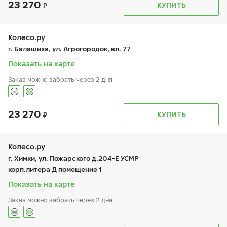
23 270
График работы
Телефон
КУПИТЬ
пн:
9:00-20:00
+7 (495) 212-16-06
вт:
9:00-20:00
+7 (926) 388-67-57
ср:
9:00-20:00
чт:
9:00-20:00
Колесо.ру
пт:
9:00-20:00
г. Балашиха, ул. Агрогородок, вл. 77
сб:
10:00-18:00
вс:
10:00-18:00
Показать на карте
Заказ можно забрать через 2 дня
23 270
График работы
Телефон
КУПИТЬ
пн:
9:00-21:00
+7 (495 )544-02-02
вт:
9:00-21:00
ср:
9:00-21:00
чт:
9:00-21:00
Колесо.ру
пт:
9:00-21:00
г. Химки, ул. Пожарского д.204-Е УСМР
сб:
9:00-21:00
корп.литера Д помещение 1
вс:
9:00-21:00
Показать на карте
Заказ можно забрать через 2 дня