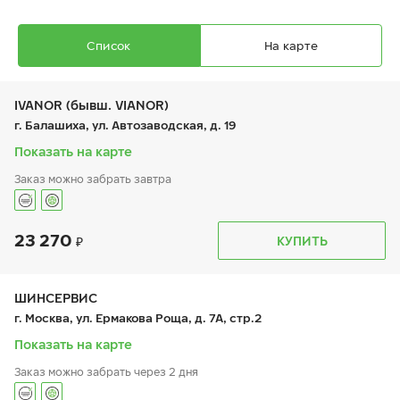
Список
На карте
IVANOR (бывш. VIANOR)
г. Балашиха, ул. Автозаводская, д. 19
Показать на карте
Заказ можно забрать завтра
Ikon Autograph Ice 10 SUV
235/50 R 19 103T XL
23 270
График работы
Телефон
КУПИТЬ
пн:
9:00-21:00
+7 (495) 212-16-06
вт:
9:00-21:00
+7 (495) 215-01-05
ср:
9:00-21:00
чт:
9:00-21:00
ШИНСЕРВИС
пт:
9:00-21:00
27 980
₽
г. Москва, ул. Ермакова Роща, д. 7А, стр.2
от
сб:
9:00-21:00
вс:
9:00-21:00
Показать на карте
Заказ можно забрать через 2 дня