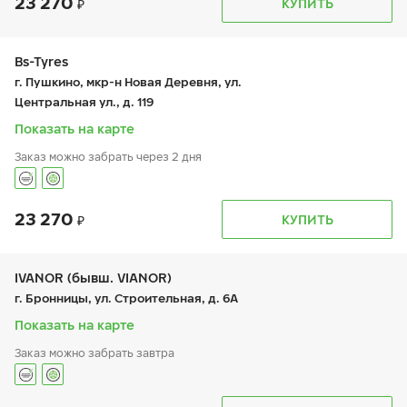
23 270
График работы
Телефон
КУПИТЬ
пн:
9:00-21:00
+7 (495) 615-90-58
вт:
9:00-21:00
ср:
9:00-21:00
чт:
9:00-21:00
Bs-Tyres
пт:
9:00-21:00
г. Пушкино, мкр-н Новая Деревня, ул.
сб:
9:00-21:00
Центральная ул., д. 119
вс:
9:00-21:00
Показать на карте
Заказ можно забрать через 2 дня
23 270
График работы
Телефон
КУПИТЬ
пн:
-
+7 (495) 320-44-50 (доб. 2701)
вт:
9:00-19:00
ср:
9:00-19:00
чт:
9:00-19:00
IVANOR (бывш. VIANOR)
пт:
9:00-19:00
г. Бронницы, ул. Строительная, д. 6А
сб:
9:00-19:00
вс:
-
Показать на карте
Заказ можно забрать завтра