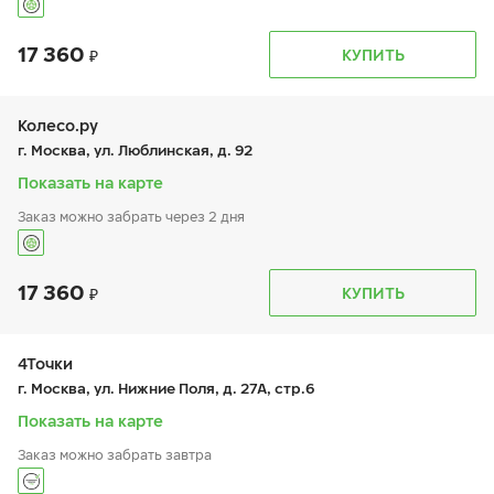
17 360
График работы
Телефон
КУПИТЬ
пн:
9:00-19:00
+7 (495) 320-44-50 (доб. 4201)
вт:
9:00-19:00
ср:
-
чт:
9:00-19:00
Колесо.ру
пт:
9:00-19:00
г. Москва, ул. Люблинская, д. 92
сб:
-
вс:
9:00-19:00
Показать на карте
Заказ можно забрать через 2 дня
17 360
График работы
Телефон
КУПИТЬ
пн:
9:00-21:00
+7 (499) 722-74-24
вт:
9:00-21:00
ср:
9:00-21:00
чт:
9:00-21:00
4Точки
пт:
9:00-21:00
г. Москва, ул. Нижние Поля, д. 27А, cтр.6
сб:
9:00-21:00
вс:
9:00-21:00
Показать на карте
Заказ можно забрать завтра