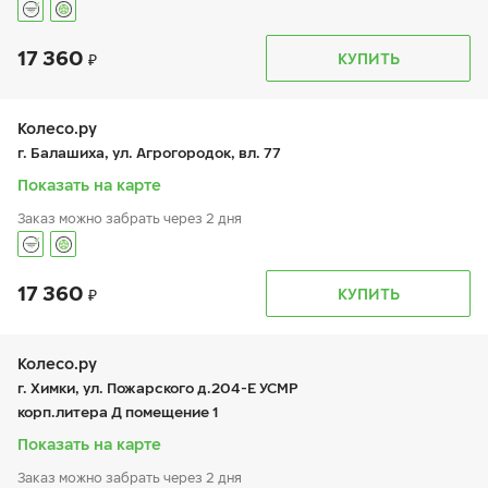
17 360
График работы
Телефон
КУПИТЬ
пн:
9:00-20:00
+7 (495) 212-16-06
вт:
9:00-20:00
+7 (926) 388-67-57
ср:
9:00-20:00
чт:
9:00-20:00
Колесо.ру
пт:
9:00-20:00
г. Балашиха, ул. Агрогородок, вл. 77
сб:
10:00-18:00
вс:
10:00-18:00
Показать на карте
Заказ можно забрать через 2 дня
17 360
График работы
Телефон
КУПИТЬ
пн:
9:00-21:00
+7 (495 )544-02-02
вт:
9:00-21:00
ср:
9:00-21:00
чт:
9:00-21:00
Колесо.ру
пт:
9:00-21:00
г. Химки, ул. Пожарского д.204-Е УСМР
сб:
9:00-21:00
корп.литера Д помещение 1
вс:
9:00-21:00
Показать на карте
Заказ можно забрать через 2 дня