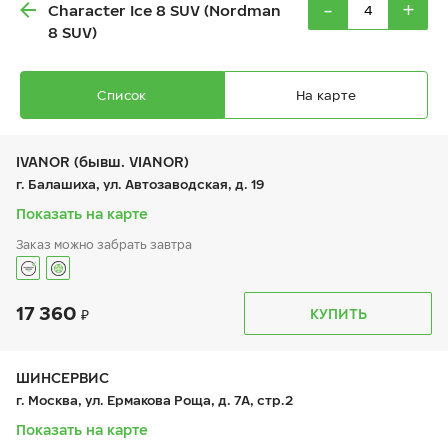
-
+
Character Ice 8 SUV (Nordman
8 SUV)
Список
На карте
IVANOR (бывш. VIANOR)
г. Балашиха, ул. Автозаводская, д. 19
Показать на карте
Ikon Autograph Ice 10 SUV
Заказ можно забрать завтра
245/60 R 18 109T XL
17 360
График работы
Телефон
КУПИТЬ
пн:
9:00-21:00
+7 (495) 212-16-06
вт:
9:00-21:00
+7 (495) 215-01-05
ср:
9:00-21:00
23 620
₽
чт:
9:00-21:00
ШИНСЕРВИС
от
пт:
9:00-21:00
г. Москва, ул. Ермакова Роща, д. 7А, стр.2
сб:
9:00-21:00
вс:
9:00-21:00
Показать на карте