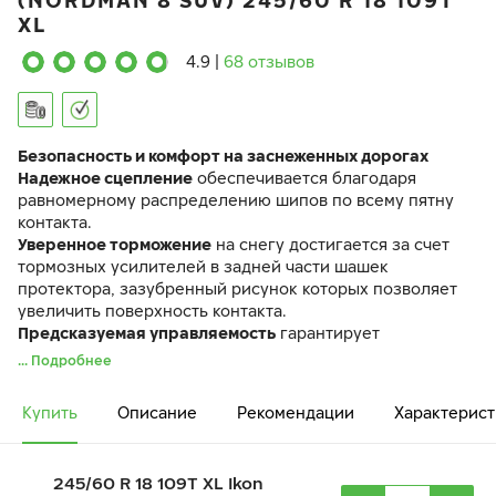
(NORDMAN 8 SUV) 245/60 R 18 109T
XL
4.9
|
68 отзывов
Безопасность и комфорт на заснеженных дорогах
Надежное сцепление
обеспечивается благодаря
равномерному распределению шипов по всему пятну
контакта.
Уверенное торможение
на снегу достигается за счет
тормозных усилителей в задней части шашек
протектора, зазубренный рисунок которых позволяет
увеличить поверхность контакта.
Предсказуемая управляемость
гарантирует
комфортную поездку.
... Подробнее
Шина Ikon Character Ice 8 SUV идентична по своим
характеристикам ранее выпускавшейся шине Ikon
Купить
Описание
Рекомендации
Характерист
Nordman 8 SUV.
245/60 R 18 109T XL Ikon