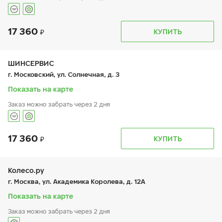
17 360
График работы
Телефон
КУПИТЬ
пн:
9:00-21:00
+7 800 333-83-88
вт:
9:00-21:00
ср:
9:00-21:00
чт:
9:00-21:00
ШИНСЕРВИС
пт:
9:00-21:00
г. Московский, ул. Солнечная, д. 3
сб:
9:00-20:00
вс:
9:00-20:00
Показать на карте
Заказ можно забрать через 2 дня
17 360
График работы
Телефон
КУПИТЬ
пн:
9:00-21:00
+7 800 333-83-88
вт:
9:00-21:00
ср:
9:00-21:00
чт:
9:00-21:00
Колесо.ру
пт:
9:00-21:00
г. Москва, ул. Академика Королева, д. 12А
сб:
9:00-20:00
вс:
9:00-20:00
Показать на карте
Заказ можно забрать через 2 дня