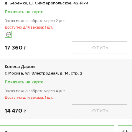
пт:
9:00-19:00
д. Бережки, ш. Симферопольское, 42-й км
сб:
9:00-19:00
вс:
9:00-19:00
Показать на карте
Заказ можно забрать через 2 дня
Доступно для заказа: 1 шт.
17 360
График работы
Телефон
КУПИТЬ
пн:
9:00-21:00
+7 800 333-83-88
вт:
9:00-21:00
ср:
9:00-21:00
чт:
9:00-21:00
Колеса Даром
пт:
9:00-21:00
г. Москва, ул. Электродная, д. 14, стр. 2
сб:
9:00-20:00
вс:
9:00-20:00
Показать на карте
Заказ можно забрать через 4 дня
Доступно для заказа: 1 шт.
14 470
График работы
Телефон
КУПИТЬ
пн:
9:00-19:00
+7 (800) 250-98-60
вт:
9:00-19:00
ср:
9:00-19:00
чт:
9:00-19:00