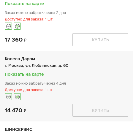
вс:
9:00-20:00
Показать на карте
Заказ можно забрать через 2 дня
Доступно для заказа: 1 шт.
17 360
График работы
Телефон
КУПИТЬ
пн:
9:00-20:00
+7 (800) 333-83-88
вт:
9:00-20:00
ср:
9:00-20:00
чт:
9:00-20:00
Колеса Даром
пт:
9:00-20:00
г. Москва, ул. Люблинская, д. 60
сб:
10:00-18:00
вс:
10:00-18:00
Показать на карте
Заказ можно забрать через 4 дня
Доступно для заказа: 1 шт.
14 470
График работы
Телефон
КУПИТЬ
пн:
9:00-19:00
+7 (800) 250-98-60
вт:
9:00-19:00
ср:
9:00-19:00
чт:
9:00-19:00
ШИНСЕРВИС