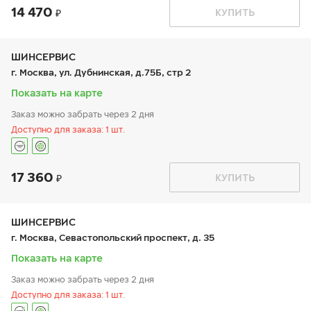
14 470
График работы
Телефон
КУПИТЬ
пн:
9:00-19:00
+7 (800) 250-98-60
вт:
9:00-19:00
ср:
9:00-19:00
чт:
9:00-19:00
ШИНСЕРВИС
пт:
9:00-19:00
г. Москва, ул. Дубнинская, д.75Б, стр 2
сб:
9:00-19:00
вс:
9:00-19:00
Показать на карте
Заказ можно забрать через 2 дня
Доступно для заказа: 1 шт.
17 360
График работы
Телефон
КУПИТЬ
пн:
9:00-21:00
+7 800 333-83-88
вт:
9:00-21:00
ср:
9:00-21:00
чт:
9:00-21:00
ШИНСЕРВИС
пт:
9:00-21:00
г. Москва, Севастопольский проспект, д. 35
сб:
9:00-20:00
вс:
9:00-20:00
Показать на карте
Заказ можно забрать через 2 дня
Доступно для заказа: 1 шт.