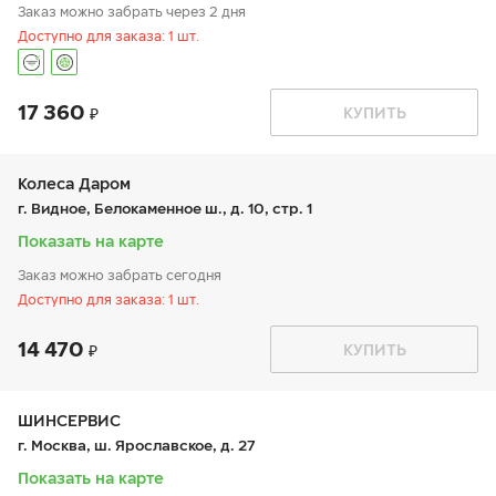
Заказ можно забрать через 2 дня
Доступно для заказа: 1 шт.
17 360
График работы
Телефон
КУПИТЬ
пн:
9:00-21:00
+7 800 333-83-88
вт:
9:00-21:00
ср:
9:00-21:00
чт:
9:00-21:00
Колеса Даром
пт:
9:00-21:00
г. Видное, Белокаменное ш., д. 10, стр. 1
сб:
9:00-20:00
вс:
9:00-20:00
Показать на карте
Заказ можно забрать сегодня
Доступно для заказа: 1 шт.
14 470
График работы
Телефон
КУПИТЬ
пн:
9:00-19:00
+7 (800) 250-98-60
вт:
9:00-19:00
ср:
9:00-19:00
чт:
9:00-19:00
ШИНСЕРВИС
пт:
9:00-19:00
г. Москва, ш. Ярославское, д. 27
сб:
9:00-19:00
вс:
9:00-19:00
Показать на карте
Шиномонтаж отсутствует