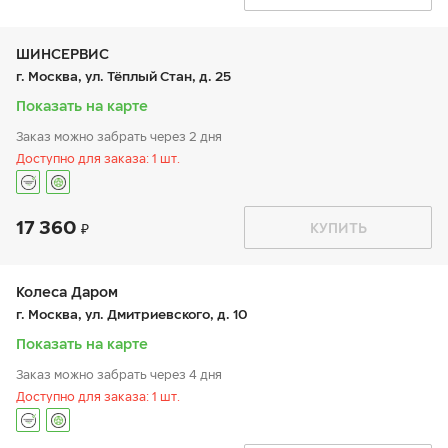
пн:
9:00-21:00
+7 800 333-83-88
вт:
9:00-21:00
ср:
9:00-21:00
чт:
9:00-21:00
ШИНСЕРВИС
пт:
9:00-21:00
г. Москва, ул. Тёплый Стан, д. 25
сб:
9:00-20:00
вс:
9:00-20:00
Показать на карте
Заказ можно забрать через 2 дня
Доступно для заказа: 1 шт.
17 360
График работы
Телефон
КУПИТЬ
пн:
9:00-21:00
+7 (800) 333-83-88
вт:
9:00-21:00
ср:
9:00-21:00
чт:
9:00-21:00
Колеса Даром
пт:
9:00-21:00
г. Москва, ул. Дмитриевского, д. 10
сб:
9:00-21:00
вс:
9:00-21:00
Показать на карте
Заказ можно забрать через 4 дня
Доступно для заказа: 1 шт.