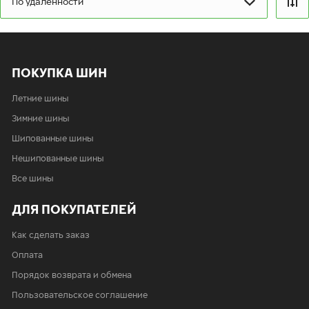
По удаленности
пт:
9:00-19:00
сб:
9:00-19:00
вс:
9:00-19:00
Шиномонтаж отсутствует
ПОКУПКА ШИН
Летние шины
Зимние шины
Шипованные шины
Нешипованные шины
Все шины
ДЛЯ ПОКУПАТЕЛЕЙ
Как сделать заказ
Оплата
Порядок возврата и обмена
Пользовательское соглашение