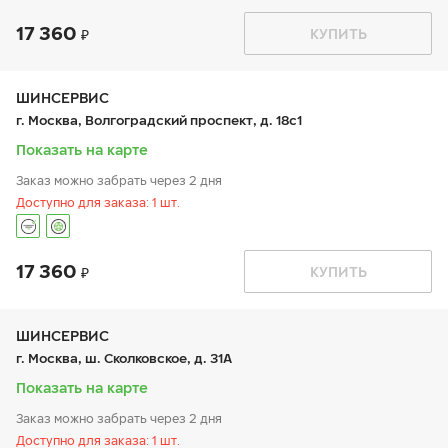
17 360
График работы
Телефон
КУПИТЬ
пн:
9:00-21:00
+7 800 333-83-88
вт:
9:00-21:00
ср:
9:00-21:00
чт:
9:00-21:00
ШИНСЕРВИС
пт:
9:00-21:00
г. Москва, Волгоградский проспект, д. 18с1
сб:
9:00-20:00
вс:
9:00-20:00
Показать на карте
Заказ можно забрать через 2 дня
Доступно для заказа: 1 шт.
17 360
График работы
Телефон
КУПИТЬ
пн:
9:00-20:00
+7 (800) 333-83-88
вт:
9:00-20:00
ср:
9:00-20:00
чт:
9:00-20:00
ШИНСЕРВИС
пт:
9:00-20:00
г. Москва, ш. Сколковское, д. 31А
сб:
10:00-18:00
вс:
10:00-18:00
Показать на карте
Заказ можно забрать через 2 дня
Доступно для заказа: 1 шт.