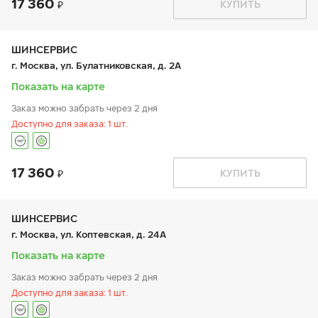
17 360
График работы
Телефон
КУПИТЬ
пн:
9:00-21:00
+7 800 333-83-88
вт:
9:00-21:00
ср:
9:00-21:00
чт:
9:00-21:00
ШИНСЕРВИС
пт:
9:00-21:00
г. Москва, ул. Булатниковская, д. 2А
сб:
9:00-20:00
вс:
9:00-20:00
Показать на карте
Заказ можно забрать через 2 дня
Доступно для заказа: 1 шт.
17 360
График работы
Телефон
КУПИТЬ
пн:
9:00-21:00
+7 800 333-83-88
вт:
9:00-21:00
ср:
9:00-21:00
чт:
9:00-21:00
ШИНСЕРВИС
пт:
9:00-21:00
г. Москва, ул. Коптевская, д. 24А
сб:
9:00-20:00
вс:
9:00-20:00
Показать на карте
Заказ можно забрать через 2 дня
Доступно для заказа: 1 шт.