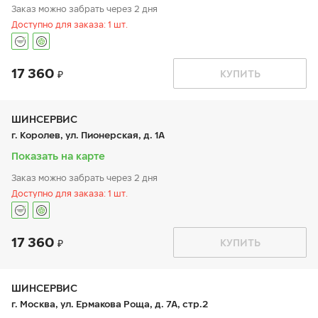
Заказ можно забрать через 2 дня
Доступно для заказа: 1 шт.
17 360
График работы
Телефон
КУПИТЬ
пн:
9:00-21:00
+7 800 333-83-88
вт:
9:00-21:00
ср:
9:00-21:00
чт:
9:00-21:00
ШИНСЕРВИС
пт:
9:00-21:00
г. Королев, ул. Пионерская, д. 1А
сб:
9:00-20:00
вс:
9:00-20:00
Показать на карте
Заказ можно забрать через 2 дня
Доступно для заказа: 1 шт.
17 360
График работы
Телефон
КУПИТЬ
пн:
9:00-21:00
+7 800 333-83-88
вт:
9:00-21:00
ср:
9:00-21:00
чт:
9:00-21:00
ШИНСЕРВИС
пт:
9:00-21:00
г. Москва, ул. Ермакова Роща, д. 7А, стр.2
сб:
9:00-20:00