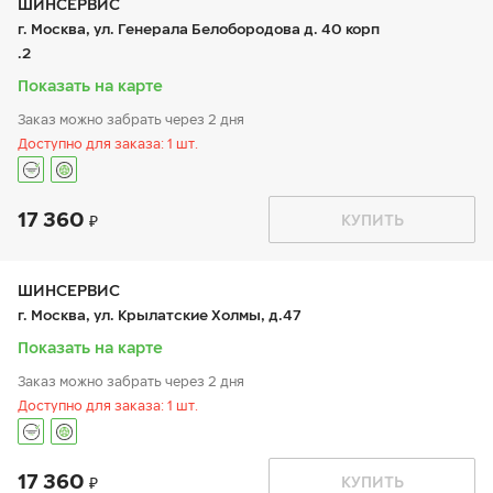
чт:
9:00-20:00
ШИНСЕРВИС
пт:
9:00-20:00
г. Москва, ул. Генерала Белобородова д. 40 корп
сб:
9:00-20:00
.2
вс:
9:00-20:00
Показать на карте
Заказ можно забрать через 2 дня
Доступно для заказа: 1 шт.
17 360
График работы
Телефон
КУПИТЬ
пн:
9:00-21:00
+7 800 333-83-88
вт:
9:00-21:00
ср:
9:00-21:00
чт:
9:00-21:00
ШИНСЕРВИС
пт:
9:00-21:00
г. Москва, ул. Крылатские Холмы, д.47
сб:
9:00-20:00
вс:
9:00-20:00
Показать на карте
Заказ можно забрать через 2 дня
Доступно для заказа: 1 шт.
17 360
График работы
Телефон
КУПИТЬ