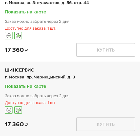
г. Москва, ш. Энтузиастов, д. 56, стр. 44
сб:
9:00-20:00
вс:
9:00-20:00
Показать на карте
Заказ можно забрать через 2 дня
Доступно для заказа: 1 шт.
17 360
График работы
Телефон
КУПИТЬ
пн:
9:00-21:00
+7 800 333-83-88
вт:
9:00-21:00
ср:
9:00-21:00
чт:
9:00-21:00
ШИНСЕРВИС
пт:
9:00-21:00
г. Москва, пр. Черницынский, д. 3
сб:
9:00-20:00
вс:
9:00-20:00
Показать на карте
Заказ можно забрать через 2 дня
Доступно для заказа: 1 шт.
17 360
График работы
Телефон
КУПИТЬ
пн:
9:00-21:00
+7 800 333-83-88
вт:
9:00-21:00
ср:
9:00-21:00