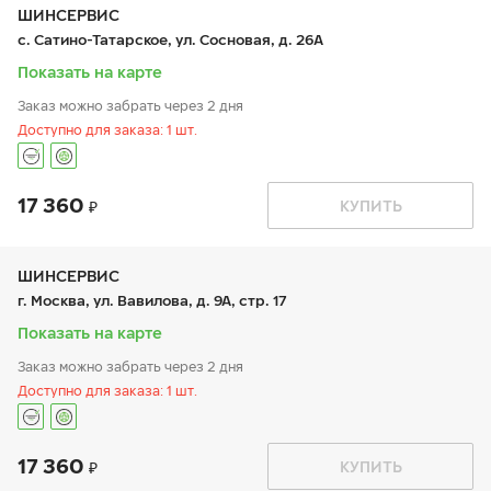
чт:
9:00-21:00
ШИНСЕРВИС
пт:
9:00-21:00
с. Сатино-Татарское, ул. Сосновая, д. 26А
сб:
9:00-20:00
вс:
9:00-20:00
Показать на карте
Заказ можно забрать через 2 дня
Доступно для заказа: 1 шт.
пос. Курилово
17 360
КУПИТЬ
График работы
Телефон
пн:
9:00-21:00
+7 800 333-83-88
вт:
9:00-21:00
ср:
9:00-21:00
ШИНСЕРВИС
чт:
9:00-21:00
г. Москва, ул. Вавилова, д. 9А, стр. 17
пт:
9:00-21:00
сб:
9:00-20:00
Показать на карте
вс:
9:00-20:00
Заказ можно забрать через 2 дня
Доступно для заказа: 1 шт.
17 360
График работы
Телефон
КУПИТЬ
пн:
9:00-21:00
+7 800 333-83-88