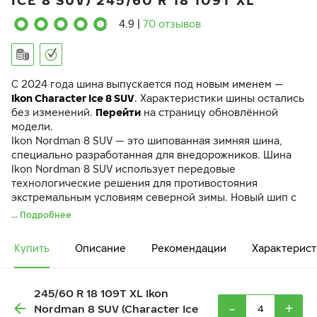
ICE 8 SUV) 245/60 R 18 109T XL
4.9
|
70 отзывов
C 2024 года шина выпускается под новым именем —
Ikon Character Ice 8 SUV
. Характеристики шины остались
без изменений.
Перейти
на страницу обновлённой
модели.
Ikon Nordman 8 SUV — это шипованная зимняя шина,
специально разработанная для внедорожников. Шина
Ikon Nordman 8 SUV использует передовые
технологические решения для противостояния
экстремальным условиям северной зимы. Новый шип с
износостойким элементом в форме “бабочки”
... Подробнее
обеспечивает превосходное сцепление на льду и
мягкое воздействие на дорожное покрытие. Впервые в
Купить
Описание
Рекомендации
Характерист
шине Ikon Nordman 8 SUV было увеличено количество
шипов противоскольжения почти на 50% по сравнению
с моделью-предшественницей. Распределение шипов
245/60 R 18 109T XL Ikon
оптимизировано, шипы стоят не рядами, а равномерно
-
+
Nordman 8 SUV (Character Ice
распределены по всей площади протектора.