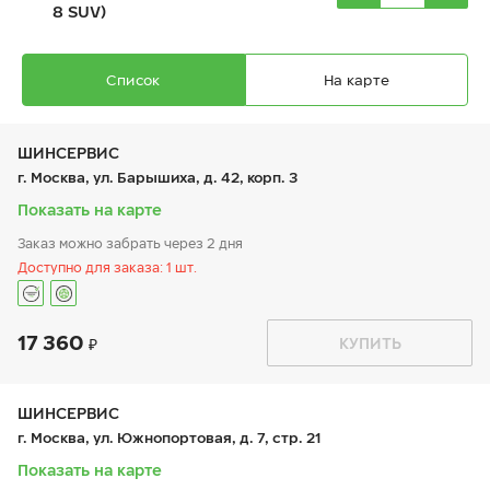
8 SUV)
Технология ошиповки повышает управляемость и
одновременно смягчает контакт с дорожным полотном.
Список
На карте
ШИНСЕРВИС
г. Москва, ул. Барышиха, д. 42, корп. 3
Показать на карте
Ikon Autograph Ice 10 SUV
Заказ можно забрать через 2 дня
245/60 R 18 109T XL
Доступно для заказа: 1 шт.
17 360
График работы
Телефон
КУПИТЬ
пн:
9:00-21:00
+7 (800) 333-83-88
вт:
9:00-21:00
23 620
₽
от
ср:
9:00-21:00
чт:
9:00-21:00
ШИНСЕРВИС
пт:
9:00-21:00
г. Москва, ул. Южнопортовая, д. 7, стр. 21
сб:
9:00-20:00
вс:
9:00-20:00
Показать на карте