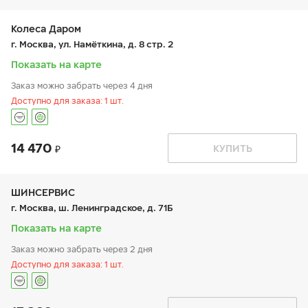
вт:
9:00-21:00
ср:
9:00-21:00
чт:
9:00-21:00
Колеса Даром
пт:
9:00-21:00
г. Москва, ул. Намёткина, д. 8 стр. 2
сб:
9:00-20:00
вс:
9:00-20:00
Показать на карте
Заказ можно забрать через 4 дня
Доступно для заказа: 1 шт.
14 470
График работы
Телефон
КУПИТЬ
пн:
9:00-19:00
+7 (800) 250-98-60
вт:
9:00-19:00
ср:
9:00-19:00
чт:
9:00-19:00
ШИНСЕРВИС
пт:
9:00-19:00
г. Москва, ш. Ленинградское, д. 71Б
сб:
9:00-19:00
вс:
9:00-19:00
Показать на карте
Заказ можно забрать через 2 дня
Доступно для заказа: 1 шт.