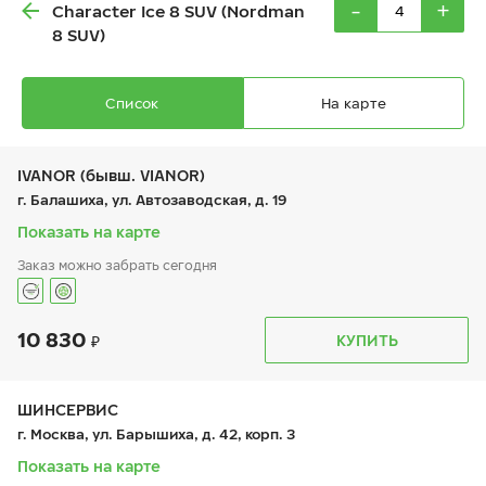
-
+
Character Ice 8 SUV (Nordman
8 SUV)
Список
На карте
IVANOR (бывш. VIANOR)
г. Балашиха, ул. Автозаводская, д. 19
Показать на карте
Ikon Autograph Ice 10 SUV
Заказ можно забрать сегодня
215/65 R 16 102T XL
10 830
График работы
Телефон
КУПИТЬ
пн:
9:00-21:00
+7 (495) 212-16-06
вт:
9:00-21:00
+7 (495) 215-01-05
ср:
9:00-21:00
13 620
₽
чт:
9:00-21:00
ШИНСЕРВИС
от
пт:
9:00-21:00
г. Москва, ул. Барышиха, д. 42, корп. 3
сб:
9:00-21:00
вс:
9:00-21:00
Показать на карте