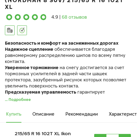
(NORDMAN 8 SUV) 215/65 R 16 102T
XL
4.9
|
68 отзывов
Безопасность и комфорт на заснеженных дорогах
Надежное сцепление
обеспечивается благодаря
равномерному распределению шипов по всему пятну
контакта.
Уверенное торможение
на снегу достигается за счет
тормозных усилителей в задней части шашек
протектора, зазубренный рисунок которых позволяет
увеличить поверхность контакта.
Предсказуемая управляемость
гарантирует
комфортную поездку.
... Подробнее
Шина Ikon Character Ice 8 SUV идентична по своим
характеристикам ранее выпускавшейся шине Ikon
Купить
Описание
Рекомендации
Характерист
Nordman 8 SUV.
215/65 R 16 102T XL Ikon