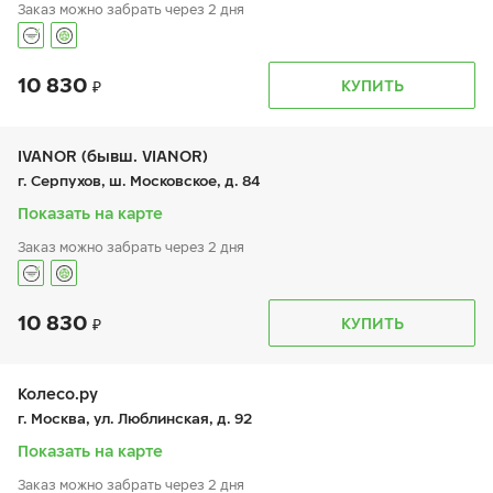
Заказ можно забрать через 2 дня
10 830
График работы
Телефон
КУПИТЬ
пн:
9:00-21:00
+7 (495) 212-16-06
вт:
9:00-21:00
+7 (495) 150-06-68
ср:
9:00-21:00
чт:
9:00-21:00
IVANOR (бывш. VIANOR)
пт:
9:00-21:00
г. Серпухов, ш. Московское, д. 84
сб:
9:00-21:00
вс:
9:00-21:00
Показать на карте
Заказ можно забрать через 2 дня
10 830
График работы
Телефон
КУПИТЬ
пн:
9:00-21:00
+7 (495) 212-16-06
вт:
9:00-21:00
+7 (495) 150-43-26
ср:
9:00-21:00
чт:
9:00-21:00
Колесо.ру
пт:
9:00-21:00
г. Москва, ул. Люблинская, д. 92
сб:
9:00-21:00
вс:
9:00-21:00
Показать на карте
Заказ можно забрать через 2 дня