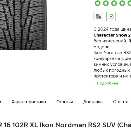
C 2024 года шин
Character Snow 2
без изменений.
модели.
Ikon Nordman RS2
комфортные фри
зимних условий.
любых погодных 
протектора и ин
Nordman RS2 SUV
... Подробнее
своем классе. Л
дорогой. Тормоз
повышают сцепле
и
Характеристики
Отзывы
Доставка
Оплата
снегу. Шины Ikon
имеют двойной те
специально созд
внедорожниках, 
R 16 102R XL Ikon Nordman RS2 SUV (Ch
зимой.