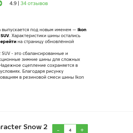
4.9
|
34 отзывов
а выпускается под новым именем —
Ikon
 SUV
. Характеристики шины остались
Перейти
на страницу обновлённой
 SUV - это сбалансированные и
кционные зимние шины для сложных
 Надежное сцепление сохраняется в
условиях. Благодаря рисунку
новациям в резиновой смеси шины Ikon
 занимают лидирующие позиции в
амели-насосы улучшают сцепление с
ные усилители в шашках протектора
ние при торможении, особенно на
 Nordman RS2 SUV во всех типоразмерах
кстильный корд. Резиновая смесь,
анная для использования на
повышает надежность и безопасность
aracter Snow 2
-
+