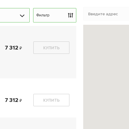
Фильтр
7 312
КУПИТЬ
kon Autograph Snow 5
Ikon Autograph Ice 9 SU
UV
215/65 R 16 102T XL
5/65 R 16 102T XL
7 312
КУПИТЬ
11 740
₽
11 970
₽
т
от
КУПИТЬ
КУПИТЬ