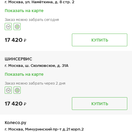
г. Москва, ул. Намёткина, д. 8 стр. 2
сб:
10:00-18:00
вс:
10:00-18:00
Показать на карте
Заказ можно забрать сегодня
17 420
График работы
Телефон
КУПИТЬ
пн:
9:00-19:00
+7 (800) 250-98-60
вт:
9:00-19:00
ср:
9:00-19:00
чт:
9:00-19:00
ШИНСЕРВИС
пт:
9:00-19:00
г. Москва, ш. Сколковское, д. 31А
сб:
9:00-19:00
вс:
9:00-19:00
Показать на карте
Заказ можно забрать через 2 дня
17 420
График работы
Телефон
КУПИТЬ
пн:
9:00-21:00
+7 800 333-83-88
вт:
9:00-21:00
ср:
9:00-21:00
чт:
9:00-21:00
Колесо.ру
пт:
9:00-21:00
г. Москва, Мичуринский пр-т д.21 корп.2
сб:
9:00-20:00