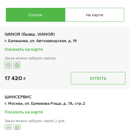
Список
На карте
IVANOR (бывш. VIANOR)
г. Балашиха, ул. Автозаводская, д. 19
Показать на карте
Заказ можно забрать завтра
Ikon Autograph Ice 10 SUV
225/45 R 18 95T XL
17 420
График работы
Телефон
КУПИТЬ
пн:
9:00-21:00
+7 (495) 212-16-06
вт:
9:00-21:00
+7 (495) 215-01-05
ср:
9:00-21:00
чт:
9:00-21:00
ШИНСЕРВИС
пт:
9:00-21:00
23 300
₽
г. Москва, ул. Ермакова Роща, д. 7А, стр.2
от
сб:
9:00-21:00
вс:
9:00-21:00
Показать на карте
Заказ можно забрать через 2 дня