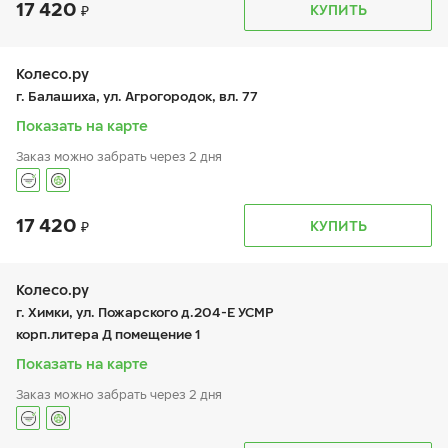
17 420
График работы
Телефон
КУПИТЬ
пн:
9:00-20:00
+7 (495) 212-16-06
вт:
9:00-20:00
+7 (926) 388-67-57
ср:
9:00-20:00
чт:
9:00-20:00
Колесо.ру
пт:
9:00-20:00
г. Балашиха, ул. Агрогородок, вл. 77
сб:
10:00-18:00
вс:
10:00-18:00
Показать на карте
Заказ можно забрать через 2 дня
17 420
График работы
Телефон
КУПИТЬ
пн:
9:00-21:00
+7 (495 )544-02-02
вт:
9:00-21:00
ср:
9:00-21:00
чт:
9:00-21:00
Колесо.ру
пт:
9:00-21:00
г. Химки, ул. Пожарского д.204-Е УСМР
сб:
9:00-21:00
корп.литера Д помещение 1
вс:
9:00-21:00
Показать на карте
Заказ можно забрать через 2 дня