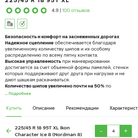
225/45 R 18 95T XL
4.9
|
100 отзывов
Безопасность и комфорт на заснеженных дорогах
Надежное сцепление
обеспечивается благодаря
увеличенному количеству шипов и их особому
распределению по всему пятну контакта.
Высокая управляемость
при маневрировании
достигается за счет объемной формы ламелей, стенки
которых поддерживают друг друга при нагрузке и не
дают шашкам раскачиваться.
Количество шипов увеличено почти на 50%
по
сравнению с предыдущим поколением. Шины
... Подробнее
управляются легко и точно и на скользкой дороге, и при
плюсовых температурах
Купить
Описание
Рекомендации
Характерист
Шина Ikon Character Ice 8 идентична по своим
характеристикам ранее выпускавшейся шине Ikon
Nordman 8.
225/45 R 18 95T XL Ikon
-
+
Character Ice 8 (Nordman 8)