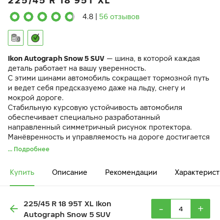
225/45 R 18 95T XL
4.8
|
56 отзывов
Ikon Autograph Snow 5 SUV
— шина, в которой каждая
деталь работает на вашу уверенность.
С этими шинами автомобиль сокращает тормозной путь
и ведет себя предсказуемо даже на льду, снегу и
мокрой дороге.
Стабильную курсовую устойчивость автомобиля
обеспечивает специально разработанный
направленный симметричный рисунок протектора.
Манёвренность и управляемость на дороге достигается
за счёт разнонаправленных 3D-ламелей
IceBlock
.
... Подробнее
Резиновая смесь
EcoTwist
и оптимизированный рисунок
протектора снижают вибрации и шум в салоне.
Купить
Описание
Рекомендации
Характерист
225/45 R 18 95T XL Ikon
-
+
Autograph Snow 5 SUV