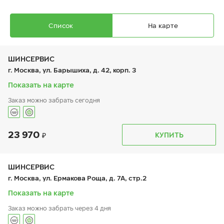
Список
На карте
ШИНСЕРВИС
г. Москва, ул. Барышиха, д. 42, корп. 3
Показать на карте
Заказ можно забрать сегодня
Ikon Autograph Ice 10 SUV
225/45 R 18 95T XL
23 970
График работы
Телефон
КУПИТЬ
пн:
9:00-21:00
+7 (800) 333-83-88
вт:
9:00-21:00
ср:
9:00-21:00
чт:
9:00-21:00
ШИНСЕРВИС
пт:
9:00-21:00
23 300
₽
г. Москва, ул. Ермакова Роща, д. 7А, стр.2
от
сб:
9:00-20:00
вс:
9:00-20:00
Показать на карте
Заказ можно забрать через 4 дня