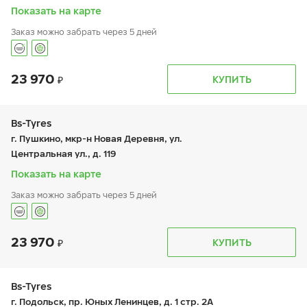
вс:
9:00-20:00
Показать на карте
Заказ можно забрать через 5 дней
23 970
График работы
Телефон
КУПИТЬ
пн:
-
+7 (495) 320-44-50 (доб. 2207)
вт:
9:00-19:00
ср:
9:00-19:00
чт:
9:00-19:00
Bs-Tyres
пт:
9:00-19:00
г. Пушкино, мкр-н Новая Деревня, ул.
сб:
9:00-19:00
Центральная ул., д. 119
вс:
-
Показать на карте
Заказ можно забрать через 5 дней
23 970
График работы
Телефон
КУПИТЬ
пн:
-
+7 (495) 320-44-50 (доб. 2701)
вт:
9:00-19:00
ср:
9:00-19:00
чт:
9:00-19:00
Bs-Tyres
пт:
9:00-19:00
г. Подольск, пр. Юных Ленинцев, д. 1 стр. 2А
сб:
9:00-19:00