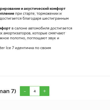
рирование и акустический комфорт
епление
при старте, торможении и
достигается благодаря шестигранным
омфорт
в салоне автомобиля достигается
ых амортизаторов, которые смягчают
ожное полотно, поглощают звук и
ter Ice 7 идентична по своим
 ранее выпускавшейся шине Ikon
-
+
man 7)