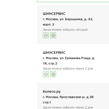
ШИНСЕРВИС
г. Москва, ул. Барышиха, д. 42,
корп. 3
Заказ можно забрать сегодня
I
23
График работы
Телефон
пн:
9:00-21:00
+7 (800) 333-83-88
ШИНСЕРВИС
вт:
9:00-21:00
ср:
9:00-21:00
г. Москва, ул. Ермакова Роща, д.
чт:
9:00-21:00
7А, стр.2
пт:
9:00-21:00
Заказ можно забрать через 2 дня
сб:
9:00-20:00
вс:
9:00-20:00
о
График работы
Телефон
пн:
9:00-21:00
+7 800 333-83-88
Колесо.ру
вт:
9:00-21:00
ср:
9:00-21:00
г. Москва, Ярославское ш. д.38
чт:
9:00-21:00
стр.1
пт:
9:00-21:00
Заказ можно забрать через 2 дня
сб:
9:00-20:00