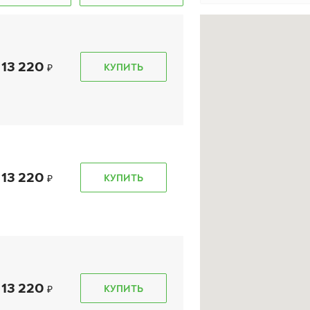
13 220
КУПИТЬ
kon Autograph Ice 9
Ikon Nordman 7
(Character Ice 7)
5/45 R 17 97T XL
235/45 R 17 97T XL
13 220
КУПИТЬ
18 780
₽
12 090
₽
т
от
КУПИТЬ
КУПИТЬ
13 220
КУПИТЬ