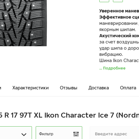
Уверенное манев
Эффективное сц
маневрировании 
якорным шипам.
Акустический к
за счет воздушн
удар шипа о дор
вибрацию.
Шина Ikon Charac
характеристикам
... Подробнее
Nordman 7.
и
Характеристики
Отзывы
Доставка
Оплата
 R 17 97T XL Ikon Character Ice 7 (Nord
Фильтр