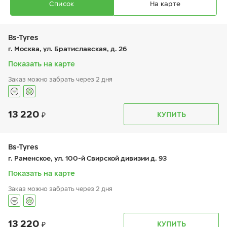
Список
На карте
Bs-Tyres
г. Москва, ул. Братиславская, д. 26
Показать на карте
Заказ можно забрать через 2 дня
Ikon Autograph Ice 9
235/45 R 17 97T XL
13 220
График работы
Телефон
КУПИТЬ
пн:
9:00-19:00
+7 (495) 320-44-50 (доб. 2208)
вт:
9:00-19:00
ср:
9:00-19:00
чт:
9:00-19:00
Bs-Tyres
пт:
9:00-19:00
18 780
₽
г. Раменское, ул. 100-й Свирской дивизии д. 93
от
сб:
9:00-19:00
вс:
9:00-19:00
Показать на карте
Заказ можно забрать через 2 дня
13 220
График работы
Телефон
КУПИТЬ