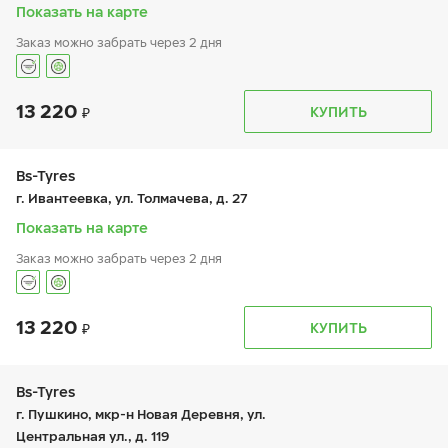
вс:
9:00-19:00
Показать на карте
Шиномонтаж отсутствует
Заказ можно забрать через 2 дня
13 220
График работы
Телефон
КУПИТЬ
пн:
9:00-19:00
+7 (495) 320-44-50 (доб. 3401)
вт:
9:00-19:00
ср:
9:00-19:00
чт:
9:00-19:00
Bs-Tyres
пт:
9:00-19:00
г. Ивантеевка, ул. Толмачева, д. 27
сб:
-
вс:
-
Показать на карте
Шиномонтаж отсутствует
Заказ можно забрать через 2 дня
13 220
График работы
Телефон
КУПИТЬ
пн:
-
+7 (495) 320-44-50 (доб. 2207)
вт:
9:00-19:00
ср:
9:00-19:00
чт:
9:00-19:00
Bs-Tyres
пт:
9:00-19:00
г. Пушкино, мкр-н Новая Деревня, ул.
сб:
9:00-19:00
Центральная ул., д. 119
вс:
-