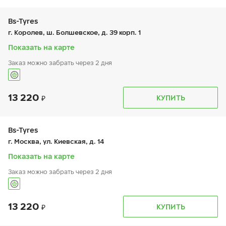
вт:
9:00-19:00
ср:
9:00-19:00
чт:
9:00-19:00
Bs-Tyres
пт:
9:00-19:00
г. Королев, ш. Болшевское, д. 39 корп. 1
сб:
-
вс:
-
Показать на карте
Заказ можно забрать через 2 дня
13 220
График работы
Телефон
КУПИТЬ
пн:
9:00-19:00
+7 (495) 320-44-50 (доб. 4201)
вт:
9:00-19:00
ср:
-
чт:
9:00-19:00
Bs-Tyres
пт:
9:00-19:00
г. Москва, ул. Киевская, д. 14
сб:
-
вс:
9:00-19:00
Показать на карте
Заказ можно забрать через 2 дня
13 220
График работы
Телефон
КУПИТЬ
пн:
9:00-19:00
+7 (495) 320-44-50 (доб. 4001)
вт:
9:00-19:00