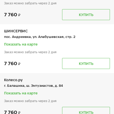
Заказ можно забрать через 2 дня
7 760
График работы
Телефон
КУПИТЬ
пн:
9:00-21:00
+7 (800) 333-83-88
вт:
9:00-21:00
ср:
9:00-21:00
чт:
9:00-21:00
ШИНСЕРВИС
пт:
9:00-21:00
пос. Андреевка, ул. Алабушевская, стр. 2
сб:
9:00-21:00
вс:
9:00-21:00
Показать на карте
Заказ можно забрать через 2 дня
7 760
График работы
Телефон
КУПИТЬ
пн:
9:00-21:00
+7 800 333-83-88
вт:
9:00-21:00
ср:
9:00-21:00
чт:
9:00-21:00
Колесо.ру
пт:
9:00-21:00
г. Балашиха, ш. Энтузиастов, д. 84
сб:
9:00-20:00
вс:
9:00-20:00
Показать на карте
Заказ можно забрать через 2 дня
7 760
График работы
Телефон
КУПИТЬ