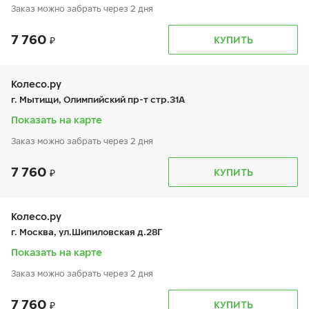
Заказ можно забрать через 2 дня
7 760
График работы
Телефон
КУПИТЬ
пн:
9:00-21:00
+7 800 333-83-88
вт:
9:00-21:00
ср:
9:00-21:00
чт:
9:00-21:00
Колесо.ру
пт:
9:00-21:00
г. Мытищи, Олимпийский пр-т стр.31А
сб:
9:00-20:00
вс:
9:00-20:00
Показать на карте
Заказ можно забрать через 2 дня
7 760
График работы
Телефон
КУПИТЬ
пн:
9:00-21:00
+7 (495) 656-17-01
вт:
9:00-21:00
ср:
9:00-21:00
чт:
9:00-21:00
Колесо.ру
пт:
9:00-21:00
г. Москва, ул.Шипиловская д.28Г
сб:
9:00-21:00
вс:
9:00-21:00
Показать на карте
Заказ можно забрать через 2 дня
7 760
График работы
Телефон
КУПИТЬ