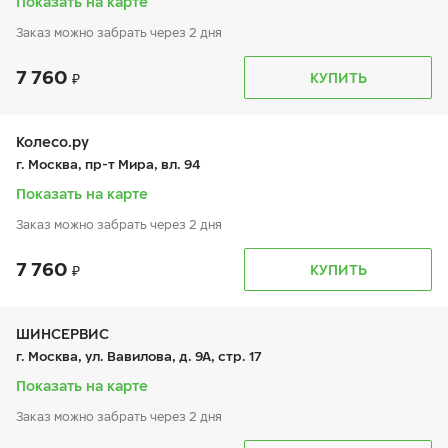
Показать на карте
Заказ можно забрать через 2 дня
7 760
График работы
Телефон
КУПИТЬ
пн:
9:00-21:00
+7 (495) 399-86-90
вт:
9:00-21:00
ср:
9:00-21:00
чт:
9:00-21:00
Колесо.ру
пт:
9:00-21:00
г. Москва, пр-т Мира, вл. 94
сб:
9:00-21:00
вс:
9:00-21:00
Показать на карте
Шиномонтаж отсутствует
Заказ можно забрать через 2 дня
7 760
График работы
Телефон
КУПИТЬ
пн:
9:00-21:00
+7 (495) 966-16-15
вт:
9:00-21:00
ср:
9:00-21:00
чт:
9:00-21:00
ШИНСЕРВИС
пт:
9:00-21:00
г. Москва, ул. Вавилова, д. 9А, стр. 17
сб:
9:00-21:00
вс:
9:00-21:00
Показать на карте
Заказ можно забрать через 2 дня