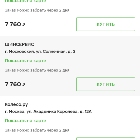
Показать на карте
Заказ можно забрать через 2 дня
7 760
График работы
Телефон
КУПИТЬ
пн:
9:00-21:00
+7 800 333-83-88
вт:
9:00-21:00
ср:
9:00-21:00
чт:
9:00-21:00
ШИНСЕРВИС
пт:
9:00-21:00
г. Московский, ул. Солнечная, д. 3
сб:
9:00-20:00
вс:
9:00-20:00
Показать на карте
Заказ можно забрать через 2 дня
7 760
График работы
Телефон
КУПИТЬ
пн:
9:00-21:00
+7 800 333-83-88
вт:
9:00-21:00
ср:
9:00-21:00
чт:
9:00-21:00
Колесо.ру
пт:
9:00-21:00
г. Москва, ул. Академика Королева, д. 12А
сб:
9:00-20:00
вс:
9:00-20:00
Показать на карте
Заказ можно забрать через 2 дня