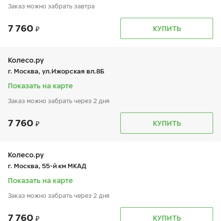
Заказ можно забрать завтра
7 760
График работы
Телефон
КУПИТЬ
пн:
10:00-19:00
+7 (985) 997-59-63
вт:
10:00-19:00
ср:
10:00-19:00
чт:
10:00-19:00
Колесо.ру
пт:
10:00-19:00
г. Москва, ул.Ижорская вл.8Б
сб:
10:00-19:00
вс:
10:00-19:00
Показать на карте
Заказ можно забрать через 2 дня
7 760
График работы
Телефон
КУПИТЬ
пн:
9:00-21:00
+7 (495) 221-74-45
вт:
9:00-21:00
ср:
9:00-21:00
чт:
9:00-21:00
Колесо.ру
пт:
9:00-21:00
г. Москва, 55-й км МКАД
сб:
9:00-20:00
вс:
9:00-20:00
Показать на карте
Заказ можно забрать через 2 дня
7 760
График работы
Телефон
КУПИТЬ