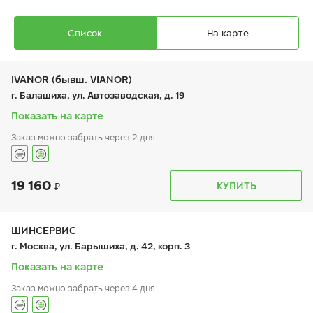
Список
На карте
IVANOR (бывш. VIANOR)
г. Балашиха, ул. Автозаводская, д. 19
Показать на карте
Заказ можно забрать через 2 дня
Ikon Autograph Ice 10
255/45 R 19 104T XL
19 160
График работы
Телефон
КУПИТЬ
пн:
9:00-21:00
+7 (495) 212-16-06
вт:
9:00-21:00
+7 (495) 215-01-05
ср:
9:00-21:00
чт:
9:00-21:00
ШИНСЕРВИС
пт:
9:00-21:00
22 010
₽
г. Москва, ул. Барышиха, д. 42, корп. 3
от
сб:
9:00-21:00
вс:
9:00-21:00
Показать на карте
Заказ можно забрать через 4 дня