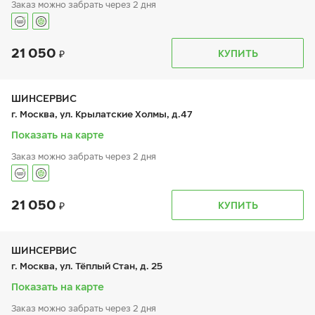
Заказ можно забрать через 2 дня
21 050
График работы
Телефон
КУПИТЬ
пн:
9:00-21:00
+7 800 333-83-88
вт:
9:00-21:00
ср:
9:00-21:00
чт:
9:00-21:00
ШИНСЕРВИС
пт:
9:00-21:00
г. Москва, ул. Крылатские Холмы, д.47
сб:
9:00-20:00
вс:
9:00-20:00
Показать на карте
Заказ можно забрать через 2 дня
21 050
График работы
Телефон
КУПИТЬ
пн:
9:00-21:00
+7 800 333-83-88
вт:
9:00-21:00
ср:
9:00-21:00
чт:
9:00-21:00
ШИНСЕРВИС
пт:
9:00-21:00
г. Москва, ул. Тёплый Стан, д. 25
сб:
9:00-20:00
вс:
9:00-20:00
Показать на карте
Заказ можно забрать через 2 дня