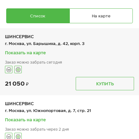
Список
На карте
ШИНСЕРВИС
г. Москва, ул. Барышиха, д. 42, корп. 3
Показать на карте
Заказ можно забрать сегодня
Ikon Autograph Ice 10
255/45 R 19 104T XL
21 050
График работы
Телефон
КУПИТЬ
пн:
9:00-21:00
+7 (800) 333-83-88
вт:
9:00-21:00
ср:
9:00-21:00
чт:
9:00-21:00
ШИНСЕРВИС
пт:
9:00-21:00
22 010
₽
г. Москва, ул. Южнопортовая, д. 7, стр. 21
от
сб:
9:00-20:00
вс:
9:00-20:00
Показать на карте
Заказ можно забрать через 2 дня