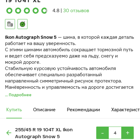
19 104T XL
4.8
|
30 отзывов
Ikon Autograph Snow 5
— шина, в которой каждая деталь
работает на вашу уверенность.
С этими шинами автомобиль сокращает тормозной путь
и ведет себя предсказуемо даже на льду, снегу и
мокрой дороге.
Стабильную курсовую устойчивость автомобиля
обеспечивает специально разработанный
направленный симметричный рисунок протектора.
Манёвренность и управляемость на дороге достигается
за счёт разнонаправленных 3D-ламелей
IceBlock
.
... Подробнее
Резиновая смесь
EcoTwist
и оптимизированный рисунок
протектора снижают вибрации и шум в салоне.
Купить
Описание
Рекомендации
Характерист
255/45 R 19 104T XL Ikon
-
+
Autograph Snow 5