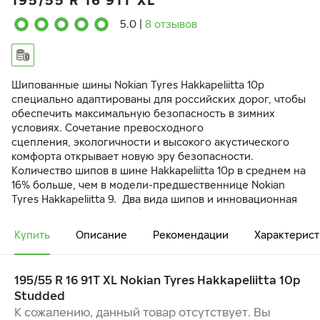
195/55 R 16 91T XL
5.0
|
8 отзывов
Шипованные шины Nokian Tyres Hakkapeliitta 10p
cпециально адаптированы для российских дорог, чтобы
обеспечить максимальную безопасность в зимних
условиях. Сочетание превосходного
сцепления, экологичности и высокого акустического
комфорта открывает новую эру безопасности.
Количество шипов в шине Hakkapeliitta 10p в среднем на
16% больше, чем в модели-предшественнице Nokian
Tyres Hakkapeliitta 9. Два вида шипов и инновационная
технология ошиповки обеспечивают максимальную
безопасность на заснеженной и обледенелой дороге.
Купить
Описание
Рекомендации
Характерист
Шипы в центральной части протектора улучшают
сцепление при ускорении и торможении, а шипы в
плечевых зонах максимизируют сцепление в поворотах
195/55 R 16 91T XL Nokian Tyres Hakkapeliitta 10p
и при смене полосы движения.
Studded
МАКСИМАЛЬНАЯ БЕЗОПАСНОСТЬ —
К сожалению, данный товар отсутствует. Вы