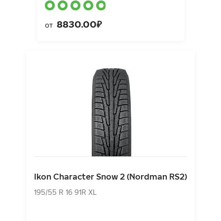
8830.00₽
от
Ikon Character Snow 2 (Nordman RS2)
195/55 R 16 91R XL
Ikon Character Snow 2 (Nordman RS2)
8630.00₽
от
195/55 R 16 91R XL