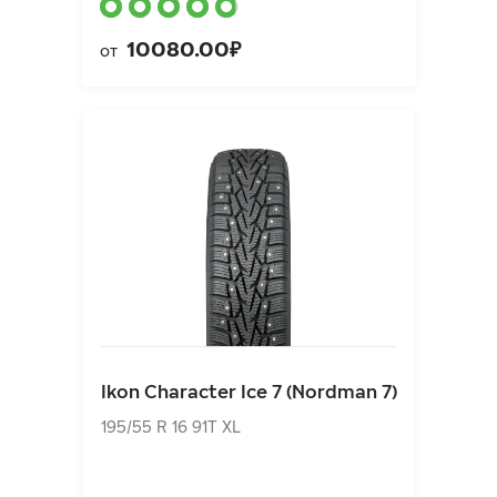
10080.00₽
от
Ikon Character Ice 7 (Nordman 7)
195/55 R 16 91T XL
Ikon Character Ice 7 (Nordman 7)
8830.00₽
от
195/55 R 16 91T XL