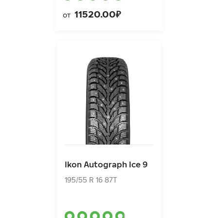
11520.00₽
от
Ikon Autograph Ice 9
195/55 R 16 87T
Ikon Autograph Ice 9
12890.00₽
от
195/55 R 16 87T