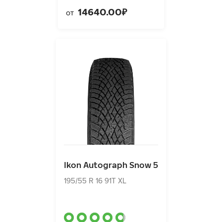
14640.00₽
от
Ikon Autograph Snow 5
195/55 R 16 91T XL
Ikon Autograph Snow 5
11520.00₽
от
195/55 R 16 91T XL