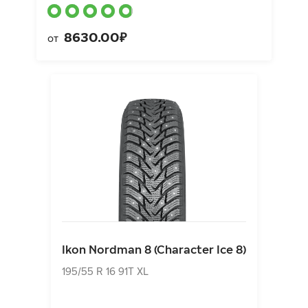
8630.00₽
от
Ikon Nordman 8 (Character Ice 8)
195/55 R 16 91T XL
Ikon Nordman 8 (Character Ice 8)
10080.00₽
от
195/55 R 16 91T XL