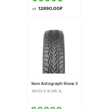
12890.00₽
от
Ikon Autograph Snow 3
195/55 R 16 91R XL
Ikon Autograph Snow 3
9820.00₽
от
195/55 R 16 91R XL