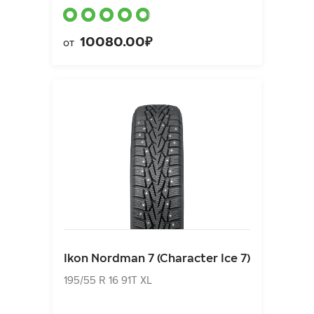
10080.00₽
от
Ikon Nordman 7 (Character Ice 7)
195/55 R 16 91T XL
Ikon Nordman 7 (Character Ice 7)
8070.00₽
от
195/55 R 16 91T XL