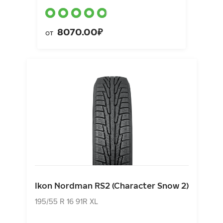
8070.00₽
от
Ikon Nordman RS2 (Character Snow 2)
195/55 R 16 91R XL
Ikon Nordman RS2 (Character Snow 2)
8630.00₽
от
195/55 R 16 91R XL