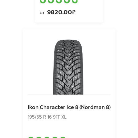
9820.00₽
от
Ikon Character Ice 8 (Nordman 8)
195/55 R 16 91T XL
Ikon Character Ice 8 (Nordman 8)
10080.00₽
от
195/55 R 16 91T XL