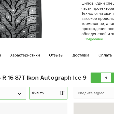
шипов. Одни спе
части протектора
Технология ошип
высокое продоль
торможении, а т
прохождении пов
обледенелой и з
... Подробнее
и
Характеристики
Отзывы
Доставка
Оплата
-
 R 16 87T Ikon Autograph Ice 9
Фильтр