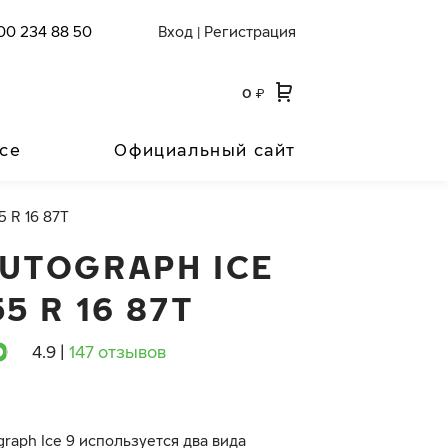
00 234 88 50
Вход
Регистрация
|
0
₽
се
Официальный сайт
5 R 16 87T
AUTOGRAPH ICE
55 R 16 87T
4.9
|
147 отзывов
graph Ice 9 используется два вида