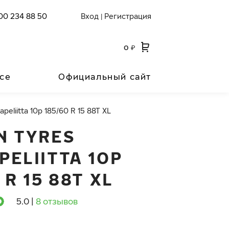
00 234 88 50
Вход
Регистрация
|
0
₽
се
Официальный сайт
peliitta 10p 185/60 R 15 88T XL
N TYRES
PELIITTA 10P
 R 15 88T XL
5.0
|
8 отзывов