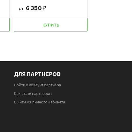
6 350
₽
6 082
₽
от
от
КУПИТЬ
КУПИ
ДЛЯ ПАРТНЕРОВ
Войти в аккаунт партнера
Как стать партнером
Выйти из личного кабинета