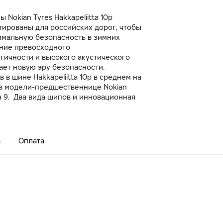
Nokian Tyres Hakkapeliitta 10p
тированы для российских дорог, чтобы
имальную безопасность в зимних
ание превосходного
гичности и высокого акустического
ает новую эру безопасности.
 в шине Hakkapeliitta 10p в среднем на
 в модели-предшественнице Nokian
tta 9. Два вида шипов и инновационная
овки обеспечивают максимальную
 заснеженной и обледенелой дороге.
ной части протектора улучшают
скорении и торможении, а шипы в
а
Оплата
максимизируют сцепление в поворотах и
ы движения.