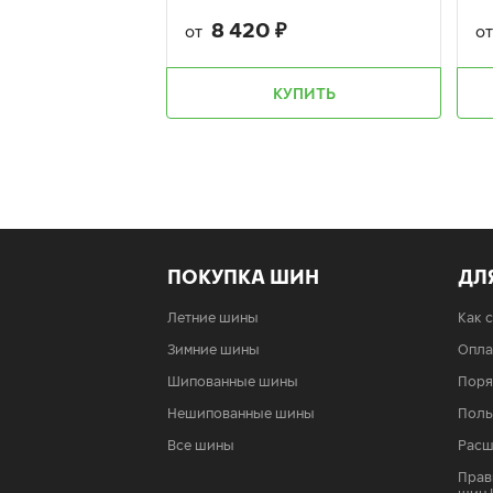
8 420
₽
от
о
КУПИТЬ
ПОКУПКА ШИН
ДЛ
Летние шины
Как 
Зимние шины
Опла
Шипованные шины
Поря
Нешипованные шины
Поль
Все шины
Расш
Прав