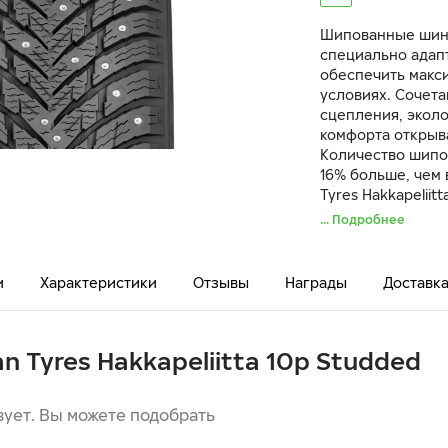
Шипованные шины 
cпециально адап
обеспечить макс
условиях. Сочет
сцепления, эколо
комфорта открыв
Количество шипов
16% больше, чем
Tyres Hakkapelii
технология ошип
... Подробнее
безопасность на
Шипы в централь
сцепление при у
и
Характеристики
Отзывы
Награды
Доставк
плечевых зонах 
при смене полос
an Tyres Hakkapeliitta 10p Studded
вует. Вы можете подобрать