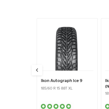
Ikon Autograph Ice 9
I
(
185/60 R 15 88T XL
18
8 420
₽
от
о
Ikon Autograph Ice 9
I
(
КУПИТЬ
185/60 R 15 88T XL
18