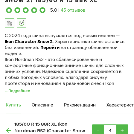
SNOW 2) 185/60 R 15 88R XL
5.0
|
45 отзывов
C 2024 года шина выпускается под новым именем —
Ikon Character Snow 2
. Характеристики шины остались
без изменений.
Перейти
на страницу обновлённой
модели.
Ikon Nordman RS2 - это сбалансированные и
комфортные фрикционные зимние шины для сложных
зимних условий. Надежное сцепление сохраняется в
любых погодных условиях. Благодаря рисунку
протектора и инновациям в резиновой смеси Ikon
Nordman RS2 занимают лидирующие позиции в своем
... Подробнее
классе. Ламели-насосы улучшают сцепление с дорогой.
Тормозные усилители в шашках протектора повышают
Купить
Описание
Рекомендации
Характерист
сцепление при торможении, особенно на снегу.
185/60 R 15 88R XL Ikon
-
+
Nordman RS2 (Character Snow