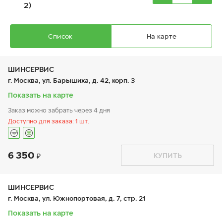
2)
Список
На карте
ШИНСЕРВИС
г. Москва, ул. Барышиха, д. 42, корп. 3
Показать на карте
Ikon Autograph Ice 9
Заказ можно забрать через 4 дня
185/60 R 15 88T XL
Доступно для заказа: 1 шт.
6 350
График работы
Телефон
КУПИТЬ
пн:
9:00-21:00
+7 (800) 333-83-88
вт:
9:00-21:00
8 420
₽
от
ср:
9:00-21:00
чт:
9:00-21:00
ШИНСЕРВИС
пт:
9:00-21:00
г. Москва, ул. Южнопортовая, д. 7, стр. 21
сб:
9:00-20:00
вс:
9:00-20:00
Показать на карте