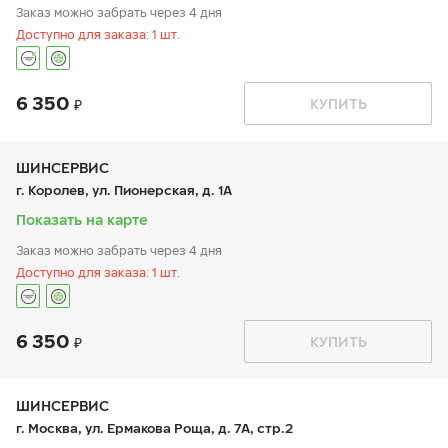
Заказ можно забрать через 4 дня
Доступно для заказа: 1 шт.
6 350
График работы
Телефон
КУПИТЬ
пн:
9:00-21:00
+7 800 333-83-88
вт:
9:00-21:00
ср:
9:00-21:00
чт:
9:00-21:00
ШИНСЕРВИС
пт:
9:00-21:00
г. Королев, ул. Пионерская, д. 1А
сб:
9:00-20:00
вс:
9:00-20:00
Показать на карте
Заказ можно забрать через 4 дня
Доступно для заказа: 1 шт.
6 350
График работы
Телефон
КУПИТЬ
пн:
9:00-21:00
+7 800 333-83-88
вт:
9:00-21:00
ср:
9:00-21:00
чт:
9:00-21:00
ШИНСЕРВИС
пт:
9:00-21:00
г. Москва, ул. Ермакова Роща, д. 7А, стр.2
сб:
9:00-20:00