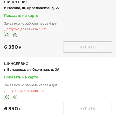
чт:
9:00-21:00
ШИНСЕРВИС
пт:
9:00-21:00
г. Москва, ш. Ярославское, д. 27
сб:
9:00-21:00
вс:
9:00-21:00
Показать на карте
Заказ можно забрать через 4 дня
Доступно для заказа: 1 шт.
6 350
График работы
Телефон
КУПИТЬ
пн:
9:00-21:00
+7 800 333-83-88
вт:
9:00-21:00
ср:
9:00-21:00
чт:
9:00-21:00
ШИНСЕРВИС
пт:
9:00-21:00
г. Балашиха, ул. Окольная, д. 3А
сб:
9:00-20:00
вс:
9:00-20:00
Показать на карте
Заказ можно забрать через 4 дня
Доступно для заказа: 1 шт.
6 350
График работы
Телефон
КУПИТЬ
пн:
9:00-21:00
+7 800 333-83-88