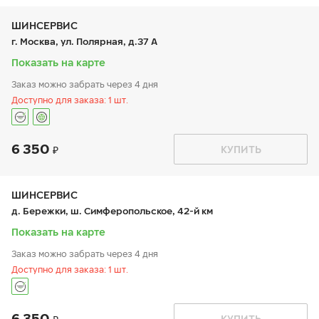
вт:
9:00-21:00
ср:
9:00-21:00
чт:
9:00-21:00
ШИНСЕРВИС
пт:
9:00-21:00
г. Москва, ул. Полярная, д.37 А
сб:
9:00-20:00
вс:
9:00-20:00
Показать на карте
Заказ можно забрать через 4 дня
Доступно для заказа: 1 шт.
6 350
График работы
Телефон
КУПИТЬ
пн:
9:00-20:00
+7 (800) 333-83-88
вт:
9:00-20:00
ср:
9:00-20:00
чт:
9:00-20:00
ШИНСЕРВИС
пт:
9:00-20:00
д. Бережки, ш. Симферопольское, 42-й км
сб:
10:00-18:00
вс:
10:00-18:00
Показать на карте
Заказ можно забрать через 4 дня
Доступно для заказа: 1 шт.
6 350
График работы
Телефон
КУПИТЬ