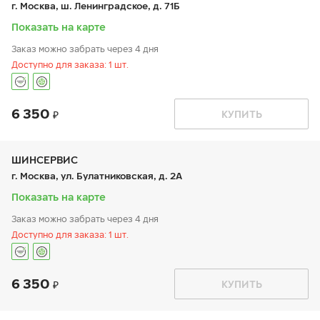
г. Москва, ш. Ленинградское, д. 71Б
сб:
9:00-21:00
вс:
9:00-21:00
Показать на карте
Заказ можно забрать через 4 дня
Доступно для заказа: 1 шт.
6 350
График работы
Телефон
КУПИТЬ
пн:
9:00-21:00
+7 800 333-83-88
вт:
9:00-21:00
ср:
9:00-21:00
чт:
9:00-21:00
ШИНСЕРВИС
пт:
9:00-21:00
г. Москва, ул. Булатниковская, д. 2А
сб:
9:00-20:00
вс:
9:00-20:00
Показать на карте
Заказ можно забрать через 4 дня
Доступно для заказа: 1 шт.
6 350
График работы
Телефон
КУПИТЬ
пн:
9:00-21:00
+7 800 333-83-88
вт:
9:00-21:00
ср:
9:00-21:00