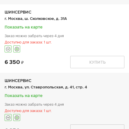
вт:
9:00-20:00
ср:
9:00-20:00
чт:
9:00-20:00
ШИНСЕРВИС
пт:
9:00-20:00
г. Москва, ш. Сколковское, д. 31А
сб:
10:00-18:00
вс:
10:00-18:00
Показать на карте
Заказ можно забрать через 4 дня
Доступно для заказа: 1 шт.
6 350
График работы
Телефон
КУПИТЬ
пн:
9:00-21:00
+7 800 333-83-88
вт:
9:00-21:00
ср:
9:00-21:00
чт:
9:00-21:00
ШИНСЕРВИС
пт:
9:00-21:00
г. Москва, ул. Ставропольская, д. 41, стр. 4
сб:
9:00-20:00
вс:
9:00-20:00
Показать на карте
Заказ можно забрать через 4 дня
Доступно для заказа: 1 шт.