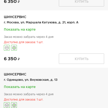
6 350
График работы
Телефон
КУПИТЬ
пн:
9:00-21:00
+7 800 333-83-88
вт:
9:00-21:00
ср:
9:00-21:00
чт:
9:00-21:00
ШИНСЕРВИС
пт:
9:00-21:00
г. Москва, ул. Маршала Катукова, д. 21, корп. А
сб:
9:00-20:00
вс:
9:00-20:00
Показать на карте
Заказ можно забрать через 4 дня
Доступно для заказа: 1 шт.
6 350
График работы
Телефон
КУПИТЬ
пн:
9:00-21:00
+7 (800) 333-83-88
вт:
9:00-21:00
ср:
9:00-21:00
чт:
9:00-21:00
ШИНСЕРВИС
пт:
9:00-21:00
г. Одинцово, ул. Внуковская, д. 13
сб:
9:00-21:00
вс:
9:00-21:00
Показать на карте
Заказ можно забрать через 4 дня
Доступно для заказа: 1 шт.