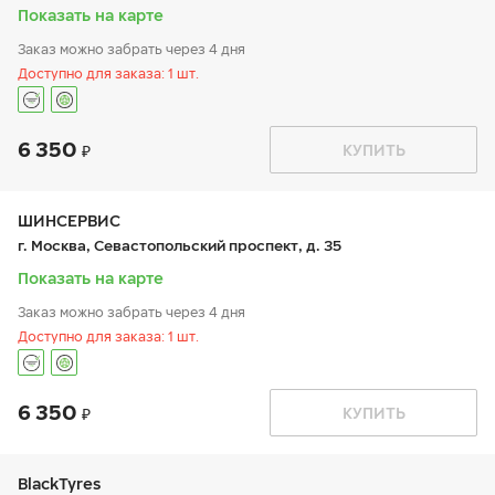
вс:
9:00-21:00
Показать на карте
Заказ можно забрать через 4 дня
Доступно для заказа: 1 шт.
6 350
График работы
Телефон
КУПИТЬ
пн:
9:00-21:00
+7 800 333-83-88
вт:
9:00-21:00
ср:
9:00-21:00
чт:
9:00-21:00
ШИНСЕРВИС
пт:
9:00-21:00
г. Москва, Севастопольский проспект, д. 35
сб:
9:00-20:00
вс:
9:00-20:00
Показать на карте
Заказ можно забрать через 4 дня
Доступно для заказа: 1 шт.
6 350
График работы
Телефон
КУПИТЬ
пн:
9:00-21:00
+7 800 333-83-88
вт:
9:00-21:00
ср:
9:00-21:00
чт:
9:00-21:00
BlackTyres