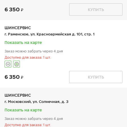
6 350
График работы
Телефон
КУПИТЬ
пн:
9:00-21:00
+7 800 333-83-88
вт:
9:00-21:00
ср:
9:00-21:00
чт:
9:00-21:00
ШИНСЕРВИС
пт:
9:00-21:00
г. Раменское, ул. Красноармейская д. 101, стр. 1
сб:
9:00-20:00
вс:
9:00-20:00
Показать на карте
Заказ можно забрать через 4 дня
Доступно для заказа: 1 шт.
6 350
График работы
Телефон
КУПИТЬ
пн:
9:00-21:00
+7 (495) 135-44-03
вт:
9:00-21:00
ср:
9:00-21:00
чт:
9:00-21:00
ШИНСЕРВИС
пт:
9:00-21:00
г. Московский, ул. Солнечная, д. 3
сб:
9:00-20:00
вс:
9:00-20:00
Показать на карте
Заказ можно забрать через 4 дня
Доступно для заказа: 1 шт.