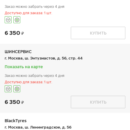
Заказ можно забрать через 4 дня
Доступно для заказа: 1 шт.
6 350
График работы
Телефон
КУПИТЬ
пн:
9:00-21:00
+7 800 333-83-88
вт:
9:00-21:00
ср:
9:00-21:00
чт:
9:00-21:00
ШИНСЕРВИС
пт:
9:00-21:00
г. Москва, ш. Энтузиастов, д. 56, стр. 44
сб:
9:00-20:00
вс:
9:00-20:00
Показать на карте
Заказ можно забрать через 4 дня
Доступно для заказа: 1 шт.
6 350
График работы
Телефон
КУПИТЬ
пн:
9:00-21:00
+7 800 333-83-88
вт:
9:00-21:00
ср:
9:00-21:00
чт:
9:00-21:00
BlackTyres
пт:
9:00-21:00
г. Москва, ш. Ленинградское, д. 56
сб:
9:00-20:00