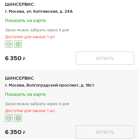
чт:
9:00-21:00
ШИНСЕРВИС
пт:
9:00-21:00
г. Москва, ул. Коптевская, д. 24А
сб:
9:00-20:00
вс:
9:00-20:00
Показать на карте
Заказ можно забрать через 4 дня
Доступно для заказа: 1 шт.
6 350
График работы
Телефон
КУПИТЬ
пн:
9:00-21:00
+7 800 333-83-88
вт:
9:00-21:00
ср:
9:00-21:00
чт:
9:00-21:00
ШИНСЕРВИС
пт:
9:00-21:00
г. Москва, Волгоградский проспект, д. 18с1
сб:
9:00-20:00
вс:
9:00-20:00
Показать на карте
Заказ можно забрать через 4 дня
Доступно для заказа: 1 шт.
6 350
График работы
Телефон
КУПИТЬ
пн:
9:00-20:00
+7 (800) 333-83-88