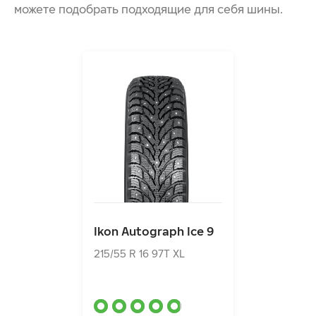
можете подобрать подходящие для себя шины.
Ikon Autograph Ice 9
215/55 R 16 97T XL
Ikon Autograph Ice 9
12540.00₽
от
215/55 R 16 97T XL