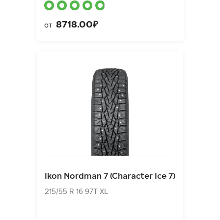
8718.00₽
от
Ikon Nordman 7 (Character Ice 7)
215/55 R 16 97T XL
Ikon Nordman 7 (Character Ice 7)
9000.00₽
от
215/55 R 16 97T XL