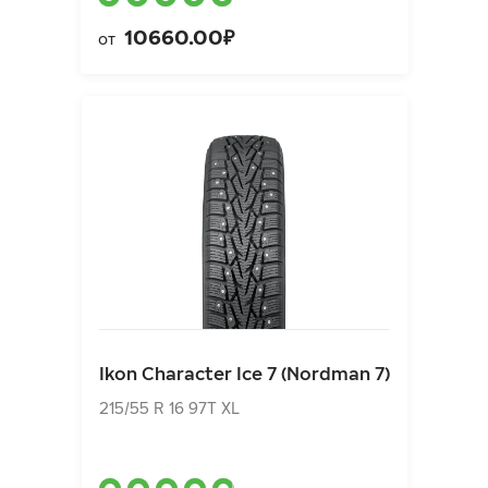
10660.00₽
от
Ikon Character Ice 7 (Nordman 7)
215/55 R 16 97T XL
Ikon Character Ice 7 (Nordman 7)
9310.00₽
от
215/55 R 16 97T XL