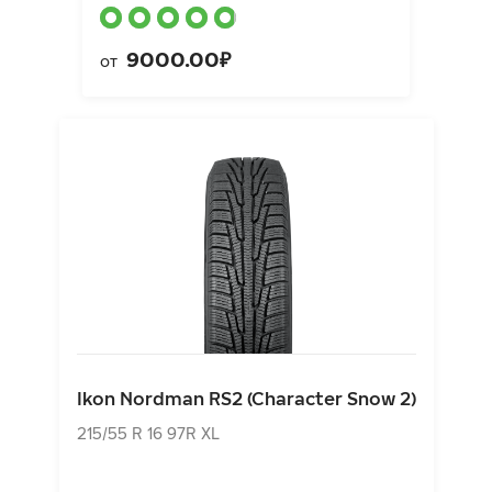
9000.00₽
от
Ikon Nordman RS2 (Character Snow 2)
215/55 R 16 97R XL
Ikon Nordman RS2 (Character Snow 2)
7330.00₽
от
215/55 R 16 97R XL