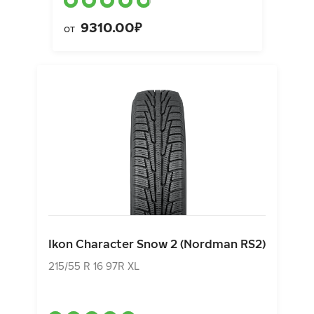
9310.00₽
от
Ikon Character Snow 2 (Nordman RS2)
215/55 R 16 97R XL
Ikon Character Snow 2 (Nordman RS2)
9230.00₽
от
215/55 R 16 97R XL