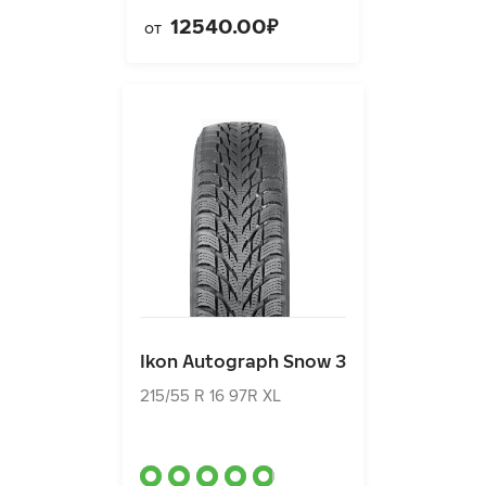
12540.00₽
от
Ikon Autograph Snow 3
215/55 R 16 97R XL
Ikon Autograph Snow 3
10300.00₽
от
215/55 R 16 97R XL