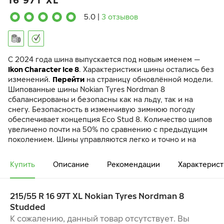
16 97T XL
5.0
|
3 отзывов
C 2024 года шина выпускается под новым именем —
Ikon Character Ice 8
. Характеристики шины остались без
изменений.
Перейти
на страницу обновлённой модели.
Шипованные шины Nokian Tyres Nordman 8
сбалансированы и безопасны как на льду, так и на
снегу. Безопасность в изменчивую зимнюю погоду
обеспечивает концепция Eco Stud 8. Количество шипов
увеличено почти на 50% по сравнению с предыдущим
поколением. Шины управляются легко и точно и на
скользкой дороге, и при плюсовых температурах.
Купить
Описание
Рекомендации
Характерист
ТОЧНОЕ СЦЕПЛЕНИЕ В ЗИМНИХ УСЛОВИЯХ, НА ЛЬДУ
И СНЕГУ
ОЩУЩЕНИЕ СПОКОЙСТВИЯ ЗА РУЛЕМ
215/55 R 16 97T XL Nokian Tyres Nordman 8
НИЗКИЙ ШУМ КАЧЕНИЯ, БОЛЕЕ КОМФОРТНОЕ
Studded
ВОЖДЕНИЕ
К сожалению, данный товар отсутствует. Вы