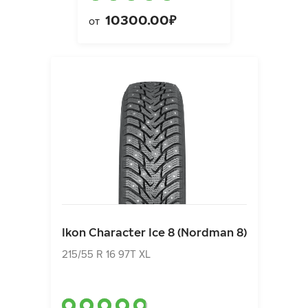
10300.00₽
от
Ikon Character Ice 8 (Nordman 8)
215/55 R 16 97T XL
Ikon Character Ice 8 (Nordman 8)
10660.00₽
от
215/55 R 16 97T XL