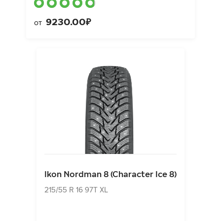
9230.00₽
от
Ikon Nordman 8 (Character Ice 8)
215/55 R 16 97T XL
Ikon Nordman 8 (Character Ice 8)
8718.00₽
от
215/55 R 16 97T XL