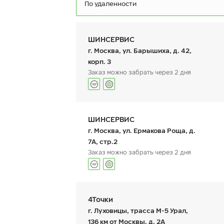
По удаленности
ШИНСЕРВИС
г. Москва, ул. Барышиха, д. 42,
корп. 3
Заказ можно забрать через 2 дня
Ikon Autograph Ice 9
I
215/55 R 16 97T XL
21
График работы
Телефон
пн:
9:00-21:00
+7 (800) 333-83-88
ШИНСЕРВИС
вт:
9:00-21:00
ср:
9:00-21:00
г. Москва, ул. Ермакова Роща, д.
чт:
9:00-21:00
7А, стр.2
пт:
9:00-21:00
Заказ можно забрать через 2 дня
сб:
9:00-20:00
вс:
12 540
9:00-20:00
₽
от
о
График работы
Телефон
КУПИТЬ
пн:
9:00-21:00
+7 800 333-83-88
4Точки
вт:
9:00-21:00
ср:
9:00-21:00
г. Луховицы, трасса М-5 Урал,
чт:
9:00-21:00
136 км от Москвы, д. 2А