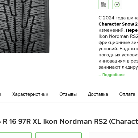
C 2024 года шин
Character Snow 2
изменений.
Пере
Ikon Nordman RS
фрикционные зи
условий. Надежн
погодных условия
инновациям в ре
занимают лидиру
насосы улучшают
... Подробнее
усилители в шаш
при торможении, 
и
Характеристики
Отзывы
Доставка
Оплата
 R 16 97R XL Ikon Nordman RS2 (Charac