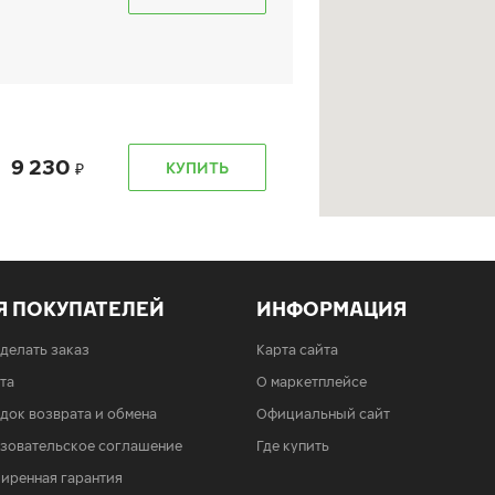
9 230
КУПИТЬ
б. 6701)
Я ПОКУПАТЕЛЕЙ
ИНФОРМАЦИЯ
9 230
КУПИТЬ
сделать заказ
Карта сайта
та
О маркетплейсе
док возврата и обмена
Официальный сайт
зовательское соглашение
Где купить
б. 4201)
иренная гарантия