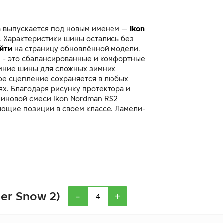
а выпускается под новым именем —
Ikon
. Характеристики шины остались без
йти
на страницу обновлённой модели.
2 - это сбалансированные и комфортные
мние шины для сложных зимних
ое сцепление сохраняется в любых
х. Благодаря рисунку протектора и
зиновой смеси Ikon Nordman RS2
ющие позиции в своем классе. Ламели-
 сцепление с дорогой. Тормозные
ках протектора повышают сцепление
особенно на снегу.
-
+
ter Snow 2)