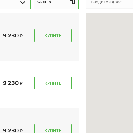
Фильтр
9 230
КУПИТЬ
kon Autograph Snow 3
Ikon Character Ice 8
(Nordman 8)
5/55 R 16 97R XL
215/55 R 16 97T XL
9 230
КУПИТЬ
10 300
₽
10 660
₽
т
от
КУПИТЬ
КУПИТЬ
9 230
КУПИТЬ