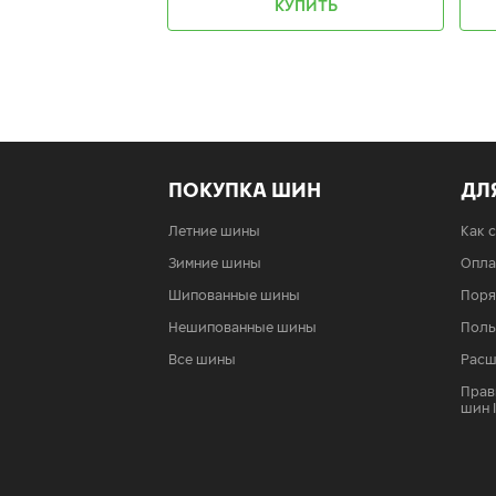
КУПИТЬ
ПОКУПКА ШИН
ДЛ
Летние шины
Как 
Зимние шины
Опла
Шипованные шины
Поря
Нешипованные шины
Поль
Все шины
Расш
Прав
шин 