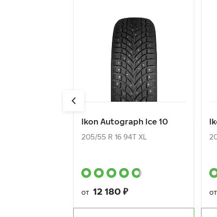
Ikon Autograph Ice 10
I
205/55 R 16 94T XL
20
12 180
₽
от
о
Ikon Autograph Ice 10
I
КУПИТЬ
205/55 R 16 94T XL
20
12 180
₽
от
о