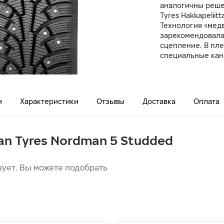
аналогичны реше
Tyres Hakkapeliitta
Технология «медв
зарекомендовала 
сцепление. В пл
специальные кан
и
Характеристики
Отзывы
Доставка
Оплата
ian Tyres Nordman 5 Studded
вует. Вы можете подобрать