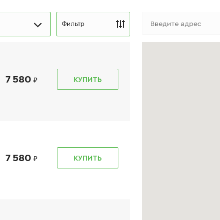
Фильтр
7 580
КУПИТЬ
kon Autograph Snow 5
Ikon Autograph Ice 9
5/55 R 16 94R XL
205/55 R 16 94T XL
7 580
КУПИТЬ
10 300
₽
10 710
₽
т
от
КУПИТЬ
КУПИТЬ