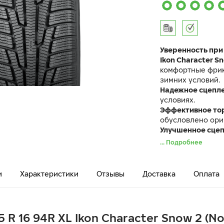
Уверенность при
Ikon Character S
комфортные фри
зимних условий.
Надежное сцепл
условиях.
Эффективное то
обусловлено ори
Улучшенное сце
увеличению площ
... Подробнее
сетки клинообра
Шина Ikon Charac
характеристикам
и
Характеристики
Отзывы
Доставка
Оплата
Nordman RS2.
5 R 16 94R XL Ikon Character Snow 2 (N