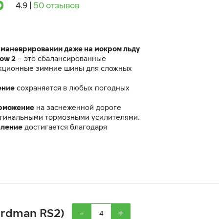
4.9
|
50 отзывов
 маневрировании даже на мокром льду
now 2
– это сбалансированные
кционные зимние шины для сложных
ение
сохраняется в любых погодных
рможение
на заснеженной дороге
гинальными тормозными усилителями.
пление
достигается благодаря
ади пятна контакта за счет плотной
зных ламелей.
ter Snow 2 идентична по своим
 ранее выпускавшейся шине Ikon
-
+
ordman RS2)