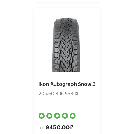
Ikon Autograph Snow 3
205/60 R 16 96R XL
Ikon Autograph Snow 3
9450.00₽
от
205/60 R 16 96R XL
9450.00₽
от