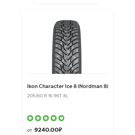
Ikon Character Ice 8 (Nordman 8)
205/60 R 16 96T XL
Ikon Character Ice 8 (Nordman 8)
9240.00₽
от
205/60 R 16 96T XL
9240.00₽
от