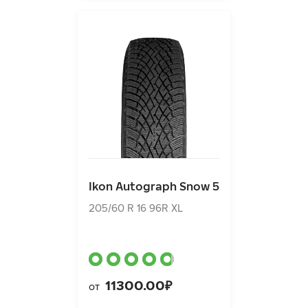
Ikon Autograph Snow 5
205/60 R 16 96R XL
Ikon Autograph Snow 5
11300.00₽
от
205/60 R 16 96R XL
11300.00₽
от