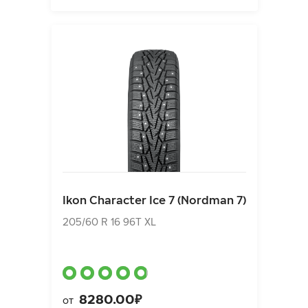
Ikon Character Ice 7 (Nordman 7)
205/60 R 16 96T XL
Ikon Character Ice 7 (Nordman 7)
8280.00₽
от
205/60 R 16 96T XL
8280.00₽
от