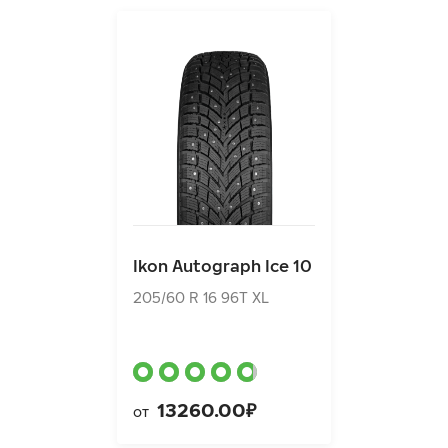
Ikon Autograph Ice 10
205/60 R 16 96T XL
Ikon Autograph Ice 10
13260.00₽
от
205/60 R 16 96T XL
13260.00₽
от