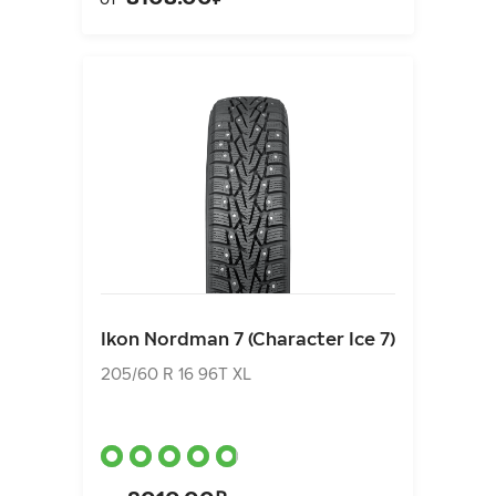
Ikon Nordman 7 (Character Ice 7)
205/60 R 16 96T XL
Ikon Nordman 7 (Character Ice 7)
8010.00₽
от
205/60 R 16 96T XL