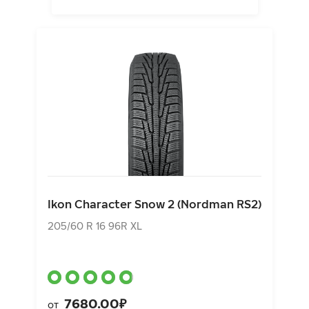
Ikon Character Snow 2 (Nordman RS2)
205/60 R 16 96R XL
Ikon Character Snow 2 (Nordman RS2)
7680.00₽
от
205/60 R 16 96R XL
7680.00₽
от