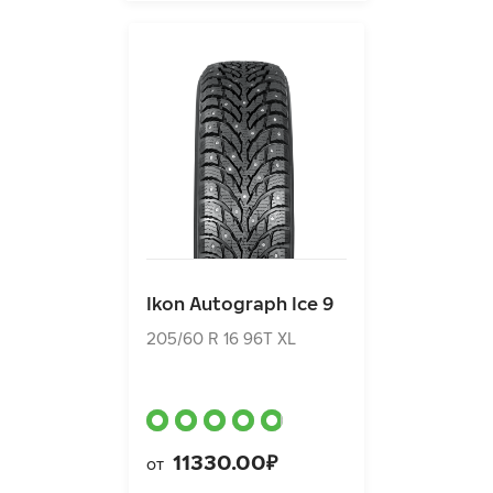
Ikon Autograph Ice 9
205/60 R 16 96T XL
Ikon Autograph Ice 9
11330.00₽
от
205/60 R 16 96T XL
11330.00₽
от