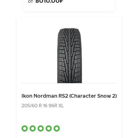
8010.00₽
от
Ikon Nordman RS2 (Character Snow 2)
205/60 R 16 96R XL
Ikon Nordman RS2 (Character Snow 2)
5560.00₽
от
205/60 R 16 96R XL